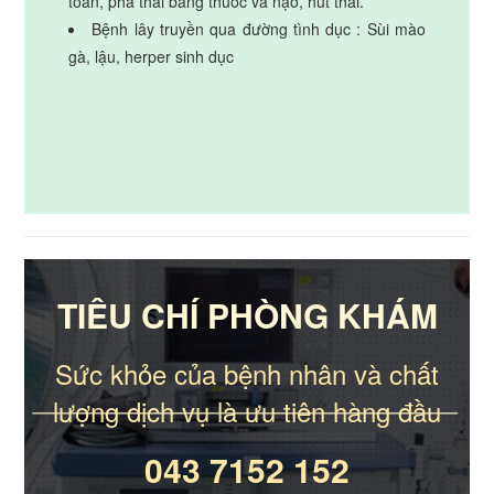
toàn, phá thai bằng thuốc và nạo, hút thai.
Bệnh lây truyền qua đường tình dục : Sùi mào
gà, lậu, herper sinh dục
TIÊU CHÍ PHÒNG KHÁM
Sức khỏe của bệnh nhân và chất
lượng dịch vụ là ưu tiên hàng đầu
043 7152 152