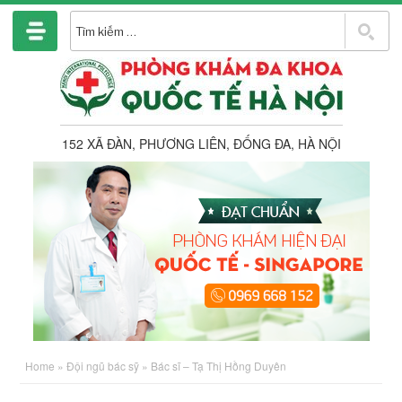
Chuyển
đến
T
phần
k
nội
dung
152 XÃ ĐÀN, PHƯƠNG LIÊN, ĐỐNG ĐA, HÀ NỘI
Home
»
Đội ngũ bác sỹ
»
Bác sĩ – Tạ Thị Hồng Duyên