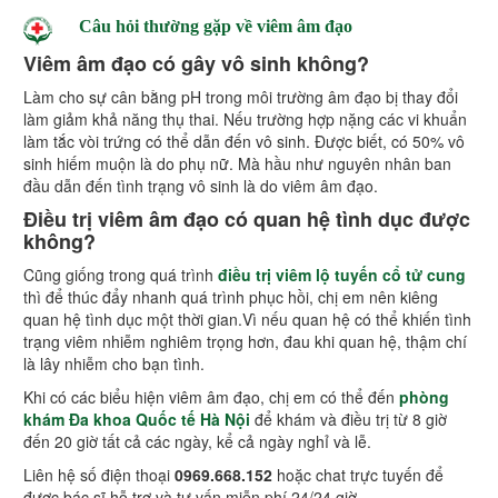
Câu hỏi thường gặp về viêm âm đạo
Viêm âm đạo có gây vô sinh không?
Làm cho sự cân bằng pH trong môi trường âm đạo bị thay đổi
làm giảm khả năng thụ thai. Nếu trường hợp nặng các vi khuẩn
làm tắc vòi trứng có thể dẫn đến vô sinh. Được biết, có 50% vô
sinh hiếm muộn là do phụ nữ. Mà hầu như nguyên nhân ban
đầu dẫn đến tình trạng vô sinh là do viêm âm đạo.
Điều trị viêm âm đạo có quan hệ tình dục được
không?
Cũng giống trong quá trình
điều trị viêm lộ tuyến cổ tử cung
thì để thúc đẩy nhanh quá trình phục hồi, chị em nên kiêng
quan hệ tình dục một thời gian.Vì nếu quan hệ có thể khiến tình
trạng viêm nhiễm nghiêm trọng hơn, đau khi quan hệ, thậm chí
là lây nhiễm cho bạn tình.
Khi có các biểu hiện viêm âm đạo, chị em có thể đến
phòng
khám Đa khoa Quốc tế Hà Nội
để khám và điều trị từ 8 giờ
đến 20 giờ tất cả các ngày, kể cả ngày nghỉ và lễ.
Liên hệ số điện thoại
0969.668.152
hoặc chat trực tuyến để
được bác sĩ hỗ trợ và tư vấn miễn phí 24/24 giờ.