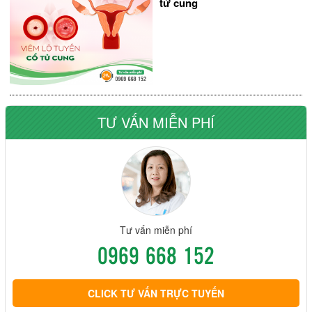
tử cung
TƯ VẤN MIỄN PHÍ
Tư vấn miễn phí
0969 668 152
CLICK TƯ VẤN TRỰC TUYẾN