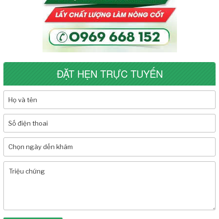
ĐẶT HẸN TRỰC TUYẾN