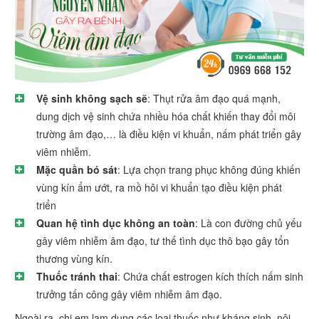
Vệ sinh không sạch sẽ
: Thụt rửa âm đạo quá mạnh,
dung dịch vệ sinh chứa nhiều hóa chất khiến thay đổi môi
trường âm đạo,… là điều kiện vi khuẩn, nấm phát triển gây
viêm nhiễm.
Mặc quần bó sát
: Lựa chọn trang phục không đúng khiến
vùng kín ẩm ướt, ra mồ hôi vi khuẩn tạo điều kiện phát
triển
Quan hệ tình dục không an toàn
: Là con đường chủ yếu
gây viêm nhiễm âm đạo, tư thế tình dục thô bạo gây tổn
thương vùng kín.
Thuốc tránh thai
: Chứa chất estrogen kích thích nấm sinh
trưởng tấn công gây viêm nhiễm âm đạo.
Ngoài ra, chị em lạm dụng các loại thuốc như kháng sinh, nội