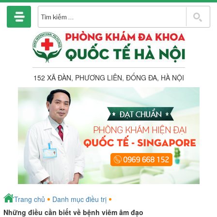
Chuyển
đến
T
phần
k
nội
dung
152 XÃ ĐÀN, PHƯƠNG LIÊN, ĐỐNG ĐA, HÀ NỘI
Trang chủ
Danh mục điều trị
Những điều cần biết về bệnh viêm âm đạo