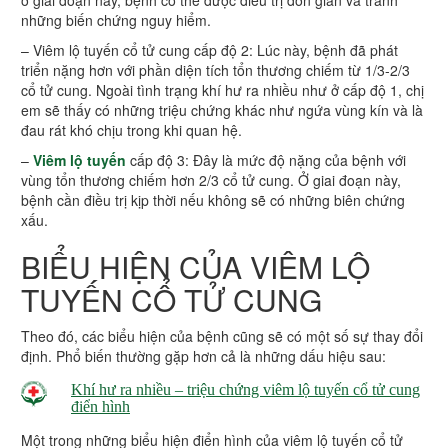
ở giai đoạn này, bệnh có thể được điều trị đơn giản và tránh
những biến chứng nguy hiểm.
– Viêm lộ tuyến cổ tử cung cấp độ 2: Lúc này, bệnh đã phát
triển nặng hơn với phần diện tích tổn thương chiếm từ 1/3-2/3
cổ tử cung. Ngoài tình trạng khí hư ra nhiều như ở cấp độ 1, chị
em sẽ thấy có những triệu chứng khác như ngứa vùng kín và là
đau rát khó chịu trong khi quan hệ.
–
Viêm lộ tuyến
cấp độ 3: Đây là mức độ nặng của bệnh với
vùng tổn thương chiếm hơn 2/3 cổ tử cung. Ở giai đoạn này,
bệnh cần điều trị kịp thời nếu không sẽ có những biên chứng
xấu.
BIỂU HIỆN CỦA VIÊM LỘ
TUYẾN CỔ TỬ CUNG
Theo đó, các biểu hiện của bệnh cũng sẽ có một số sự thay đổi
định. Phổ biến thường gặp hơn cả là những dấu hiệu sau:
Khí hư ra nhiều – triệu chứng viêm lộ tuyến cổ tử cung
điển hình
Một trong những biểu hiện điển hình của viêm lộ tuyến cổ tử