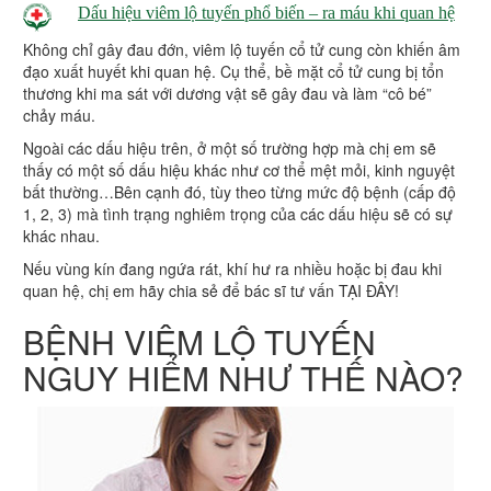
Dấu hiệu viêm lộ tuyến phổ biến – ra máu khi quan hệ
Không chỉ gây đau đớn, viêm lộ tuyến cổ tử cung còn khiến âm
đạo xuất huyết khi quan hệ. Cụ thể, bề mặt cổ tử cung bị tổn
thương khi ma sát với dương vật sẽ gây đau và làm “cô bé”
chảy máu.
Ngoài các dấu hiệu trên, ở một số trường hợp mà chị em sẽ
thấy có một số dấu hiệu khác như cơ thể mệt mỏi, kinh nguyệt
bất thường…Bên cạnh đó, tùy theo từng mức độ bệnh (cấp độ
1, 2, 3) mà tình trạng nghiêm trọng của các dấu hiệu sẽ có sự
khác nhau.
Nếu vùng kín đang ngứa rát, khí hư ra nhiều hoặc bị đau khi
quan hệ, chị em hãy chia sẻ để bác sĩ tư vấn TẠI ĐÂY!
BỆNH VIÊM LỘ TUYẾN
NGUY HIỂM NHƯ THẾ NÀO?