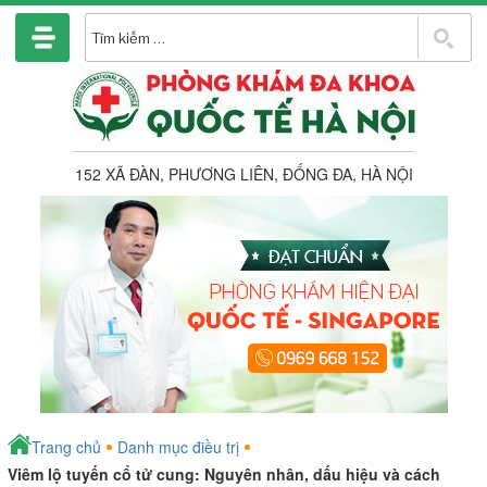
Chuyển
đến
T
phần
k
nội
dung
152 XÃ ĐÀN, PHƯƠNG LIÊN, ĐỐNG ĐA, HÀ NỘI
Trang chủ
Danh mục điều trị
Viêm lộ tuyến cổ tử cung: Nguyên nhân, dấu hiệu và cách