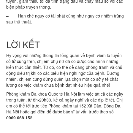
tuyến, giảm thiếu tối đa tình trạng đau và chảy máu so với các
biện pháp truyền thống.
– Hạn chế nguy cơ tái phát cũng như nguy cơ nhiễm trùng
sau thủ thuật.
LỜI KẾT
Hy vọng với những thông tin tổng quan về bệnh viêm lô tuyến
cổ tử cung trên, chị em phụ nữ đã có được cho mình những
kiến thức cần thiết. Từ đó, có thể dễ dàng phòng tránh và chủ
động điều trị khi có các biểu hiện nghi ngờ của bệnh. Đương
nhiên, chị em cũng đừng quên lựa chọn một cơ sở y tế chất
lượng để việc khám chữa bệnh đạt nhiều hiệu quả nhé!
Phòng khám Đa khoa Quốc tế Hà Nội làm việc tất cả các ngày
trong tuần, từ 8h-20h30, kể cả ngày nghỉ và các dịp lễ tết. Chị
em có thể tới trực tiếp Phòng khám tại 152 Xã Đàn, Đống Đa,
Hà Nội hoặc gọi điện để được bác sĩ tư vấn trước theo số
0969.668.152
.