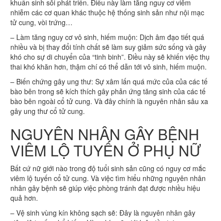
khuẩn sinh sôi phát triển. Điều này làm tăng nguy cơ viêm
nhiễm các cơ quan khác thuộc hệ thống sinh sản như nội mạc
tử cung, vòi trứng…
– Làm tăng nguy cơ vô sinh, hiếm muộn: Dịch âm đạo tiết quá
nhiều và bị thay đổi tính chất sẽ làm suy giảm sức sống và gây
khó cho sự di chuyển của “tinh binh”. Điều này sẽ khiến việc thụ
thai khó khăn hơn, thậm chí có thể dẫn tới vô sinh, hiếm muộn.
– Biến chứng gây ung thư: Sự xâm lấn quá mức của của các tế
bào bên trong sẽ kích thích gây phản ứng tăng sinh của các tế
bào bên ngoài cổ tử cung. Và đây chính là nguyên nhân sâu xa
gây ung thư cổ tử cung.
NGUYÊN NHÂN GÂY BỆNH
VIÊM LỘ TUYẾN Ở PHỤ NỮ
Bất cứ nữ giới nào trong độ tuổi sinh sản cũng có nguy cơ mắc
viêm lộ tuyến cổ tử cung. Và việc tìm hiểu những nguyên nhân
nhân gây bệnh sẽ giúp việc phòng tránh đạt được nhiều hiệu
quả hơn.
– Vệ sinh vùng kín không sạch sẽ: Đây là nguyên nhân gây