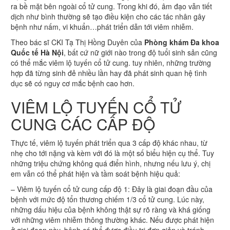
ra bề mặt bên ngoài cổ tử cung. Trong khi đó, âm đạo vẫn tiết
dịch như bình thường sẽ tạo điều kiện cho các tác nhân gây
bệnh như nấm, vi khuẩn…phát triển dẫn tới viêm nhiễm.
Theo bác sĩ CKI Tạ Thị Hồng Duyên của
Phòng khám Đa khoa
Quốc tế Hà Nội
, bất cứ nữ giới nào trong độ tuổi sinh sản cũng
có thể mắc viêm lộ tuyến cổ tử cung. tuy nhiên, những trường
hợp đã từng sinh đẻ nhiều lần hay đã phát sinh quan hệ tình
dục sẽ có nguy cơ mắc bệnh cao hơn.
VIÊM LỘ TUYẾN CỔ TỬ
CUNG CÁC CẤP ĐỘ
Thực tế, viêm lộ tuyến phát triển qua 3 cấp độ khác nhau, từ
nhẹ cho tới nặng và kèm với đó là một số biểu hiện cụ thể. Tuy
những triệu chứng không quá điển hình, nhưng nếu lưu ý, chị
em vẫn có thể phát hiện và tầm soát bệnh hiệu quả:
– Viêm lộ tuyến cổ tử cung cấp độ 1: Đây là giai đoạn đầu của
bệnh với mức độ tổn thương chiếm 1/3 cổ tử cung. Lúc này,
những dấu hiệu của bệnh không thật sự rõ ràng và khá giống
với những viêm nhiễm thông thường khác. Nếu được phát hiện