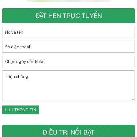
ĐẶT HẸN TRỰC TUYẾN
LƯU THÔNG TIN
ĐIỀU TRỊ NỔI BẬT