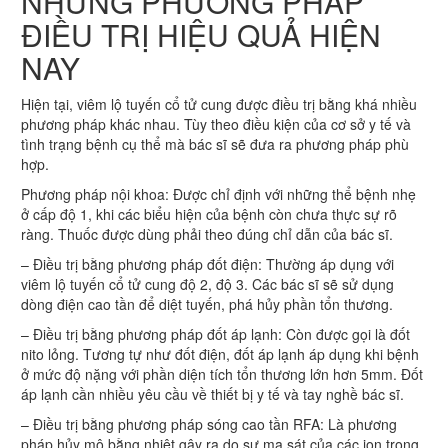
NHỮNG PHƯƠNG PHÁP
ĐIỀU TRỊ HIỆU QUẢ HIỆN
NAY
Hiện tại, viêm lộ tuyến cổ tử cung được điều trị bằng khá nhiều
phương pháp khác nhau. Tùy theo điều kiện của cơ sở y tế và
tình trạng bệnh cụ thể mà bác sĩ sẽ đưa ra phương pháp phù
hợp.
Phương pháp nội khoa: Được chỉ định với những thể bệnh nhẹ
ở cấp độ 1, khi các biểu hiện của bệnh còn chưa thực sự rõ
ràng. Thuốc được dùng phải theo đúng chỉ dẫn của bác sĩ.
– Điều trị bằng phương pháp đốt điện: Thường áp dụng với
viêm lộ tuyến cổ tử cung độ 2, độ 3. Các bác sĩ sẽ sử dụng
dòng điện cao tần để diệt tuyến, phá hủy phần tổn thương.
– Điều trị bằng phương pháp đốt áp lạnh: Còn được gọi là đốt
nito lỏng. Tương tự như đốt điện, đốt áp lạnh áp dụng khi bệnh
ở mức độ nặng với phần diện tích tổn thương lớn hơn 5mm. Đốt
áp lạnh cần nhiều yêu cầu về thiết bị y tế và tay nghề bác sĩ.
– Điều trị bằng phương pháp sóng cao tần RFA: Là phương
pháp hủy mô bằng nhiệt gây ra do sự ma sát của các ion trong