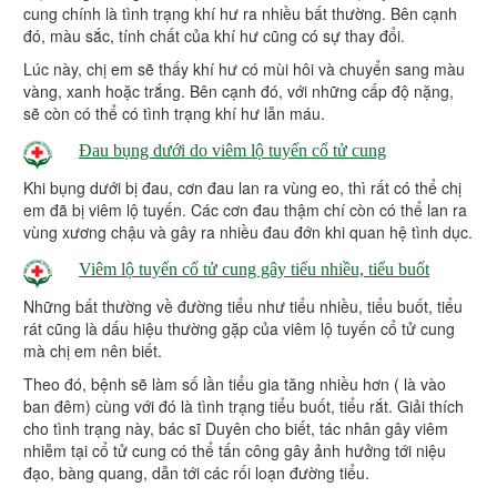
cung chính là tình trạng khí hư ra nhiều bất thường. Bên cạnh
đó, màu sắc, tính chất của khí hư cũng có sự thay đổi.
Lúc này, chị em sẽ thấy khí hư có mùi hôi và chuyển sang màu
vàng, xanh hoặc trắng. Bên cạnh đó, với những cấp độ nặng,
sẽ còn có thể có tình trạng khí hư lẫn máu.
Đau bụng dưới do viêm lộ tuyến cổ tử cung
Khi bụng dưới bị đau, cơn đau lan ra vùng eo, thì rất có thể chị
em đã bị viêm lộ tuyến. Các cơn đau thậm chí còn có thể lan ra
vùng xương chậu và gây ra nhiều đau đớn khi quan hệ tình dục.
Viêm lộ tuyến cổ tử cung gây tiểu nhiều, tiểu buốt
Những bất thường về đường tiểu như tiểu nhiều, tiểu buốt, tiểu
rát cũng là dấu hiệu thường gặp của viêm lộ tuyến cổ tử cung
mà chị em nên biết.
Theo đó, bệnh sẽ làm số lần tiểu gia tăng nhiều hơn ( là vào
ban đêm) cùng với đó là tình trạng tiểu buốt, tiểu rắt. Giải thích
cho tình trạng này, bác sĩ Duyên cho biết, tác nhân gây viêm
nhiễm tại cổ tử cung có thể tấn công gây ảnh hưởng tới niệu
đạo, bàng quang, dẫn tới các rối loạn đường tiểu.