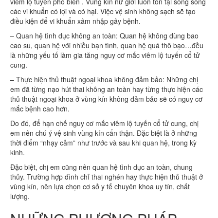
viêm lộ tuyến phổ biến . Vùng kín nữ giới luôn tồn tại song song
các vi khuẩn có lợi và có hại. Việc vệ sinh không sạch sẽ tạo
điều kiện để vi khuẩn xâm nhập gây bệnh.
– Quan hệ tình dục không an toàn: Quan hệ không dùng bao
cao su, quan hệ với nhiều bạn tình, quan hệ quá thô bạo…đều
là những yếu tố làm gia tăng nguy cơ mắc viêm lộ tuyến cổ tử
cung.
– Thực hiện thủ thuật ngoại khoa không đảm bảo: Những chị
em đã từng nạo hút thai không an toàn hay từng thực hiện các
thủ thuật ngoại khoa ở vùng kín không đảm bảo sẽ có nguy cơ
mắc bệnh cao hơn.
Do đó, để hạn chế nguy cơ mắc viêm lộ tuyến cổ tử cung, chị
em nên chú ý vệ sinh vùng kín cẩn thận. Đặc biệt là ở những
thời điểm “nhạy cảm” như trước và sau khi quan hệ, trong kỳ
kinh.
Đặc biệt, chị em cũng nên quan hệ tình dục an toàn, chung
thủy. Trường hợp đình chỉ thai nghén hay thực hiện thủ thuật ở
vùng kín, nên lựa chọn cơ sở y tế chuyên khoa uy tín, chất
lượng.