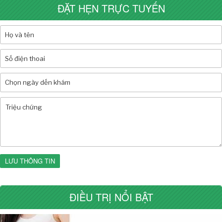
ĐẶT HẸN TRỰC TUYẾN
LƯU THÔNG TIN
ĐIỀU TRỊ NỔI BẬT