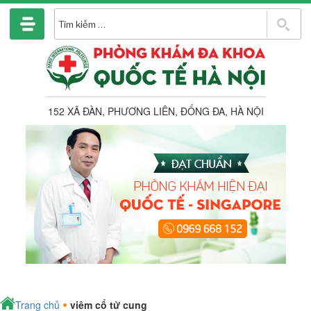
Chuyển
đến
T
phần
k
nội
dung
152 XÃ ĐÀN, PHƯƠNG LIÊN, ĐỐNG ĐA, HÀ NỘI
Trang chủ
viêm cổ tử cung