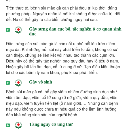
Trên thực tế, bệnh sùi mào gà cần phải điều trị kịp thời, đúng
phương pháp. Nguyên nhân là bởi khi không được chữa trị triệt
để. Nó có thể gây ra các biến chứng nguy hại sau:
Gây sưng đau cục bộ, tắc nghẽn ở cơ quan sinh
dục
Đặc trưng của sùi mào gà là các nốt u nhú nổi lên trên niêm
mạc da. Khi những nốt sùi này phát triển to dần, không có sự
can thiệp, chúng sẽ liên kết với nhau tạo thành các cụm lớn.
Điều này có thể gây tắc nghẽn bao quy đầu hay lỗ tiểu ở nam.
Hoặc gây bít tắc âm đạo, cổ tử cung ở nữ. Tạo điều kiện thuận
lợi cho các bệnh lý nam khoa, phụ khoa phát triển.
Gây vô sinh
Bệnh sùi mào gà có thể gây viêm nhiễm đường sinh dục như
viêm âm đạo, viêm cổ tử cung (ở nữ giới), viêm quy đầu, viêm
niệu đạo, viêm tuyến tiền liệt (ở nam giới),… Những căn bệnh
này nếu không được chữa trị hiệu quả có thể làm ảnh hưởng
đến khả năng sinh sản của người bệnh.
Tăng nguy cơ ung thư