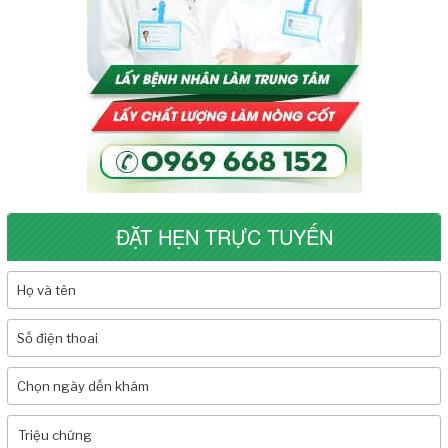
ĐẶT HẸN TRỰC TUYẾN