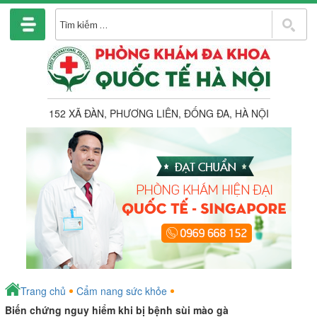
Chuyển
đến
T
phần
k
nội
dung
152 XÃ ĐÀN, PHƯƠNG LIÊN, ĐỐNG ĐA, HÀ NỘI
Trang chủ
Cẩm nang sức khỏe
Biến chứng nguy hiểm khi bị bệnh sùi mào gà