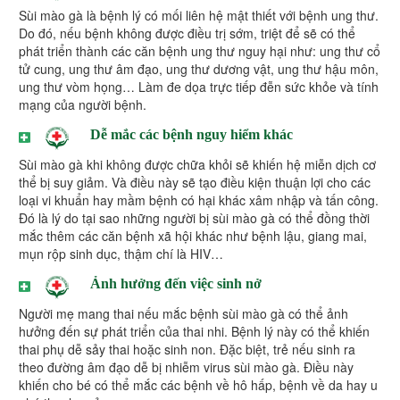
Sùi mào gà là bệnh lý có mối liên hệ mật thiết với bệnh ung thư.
Do đó, nếu bệnh không được điều trị sớm, triệt để sẽ có thể
phát triển thành các căn bệnh ung thư nguy hại như: ung thư cổ
tử cung, ung thư âm đạo, ung thư dương vật, ung thư hậu môn,
ung thư vòm họng… Làm đe dọa trực tiếp đễn sức khỏe và tính
mạng của người bệnh.
Dễ mắc các bệnh nguy hiểm khác
Sùi mào gà khi không được chữa khỏi sẽ khiến hệ miễn dịch cơ
thể bị suy giảm. Và điều này sẽ tạo điều kiện thuận lợi cho các
loại vi khuẩn hay mầm bệnh có hại khác xâm nhập và tấn công.
Đó là lý do tại sao những người bị sùi mào gà có thể đồng thời
mắc thêm các căn bệnh xã hội khác như bệnh lậu, giang mai,
mụn rộp sinh dục, thậm chí là HIV…
Ảnh hưởng đến việc sinh nở
Người mẹ mang thai nếu mắc bệnh sùi mào gà có thể ảnh
hưởng đến sự phát triển của thai nhi. Bệnh lý này có thể khiến
thai phụ dễ sảy thai hoặc sinh non. Đặc biệt, trẻ nếu sinh ra
theo đường âm đạo dễ bị nhiễm virus sùi mào gà. Điều này
khiến cho bé có thể mắc các bệnh về hô hấp, bệnh về da hay u