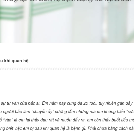
au khi quan hệ
sự tư vấn của bác sĩ. Em năm nay cũng đã 25 tuổi, tuy nhiên gần đây
iều người bảo làm “chuyến ấy” sướng lắm nhưng mà em không hiểu “sư
ố “vào” là em lại thấy đau rát và muốn đẩy ra, em còn thấy buốt tiểu mỗ
ng biết việc em bị đau khi quan hệ là bệnh gì. Phải chữa bằng cách nà