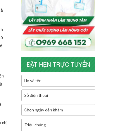
Hà
nh
nữ
rở
ĐẶT HẸN TRỰC TUYẾN
ện
mà
g
 chị