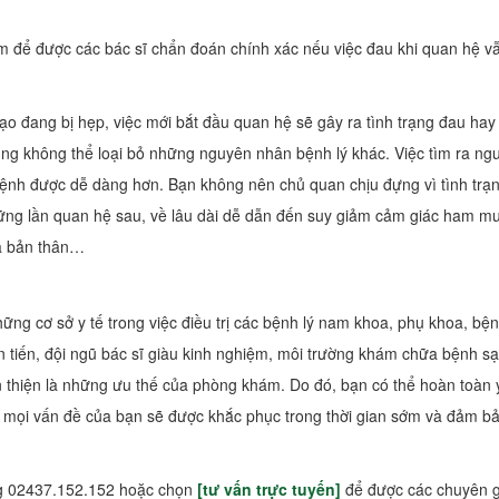
m để được các bác sĩ chẩn đoán chính xác nếu việc đau khi quan hệ v
ạo đang bị hẹp, việc mới bắt đầu quan hệ sẽ gây ra tình trạng đau hay
ũng không thể loại bỏ những nguyên nhân bệnh lý khác. Việc tìm ra ng
bệnh được dễ dàng hơn. Bạn không nên chủ quan chịu đựng vì tình trạ
hững lần quan hệ sau, về lâu dài dễ dẫn đến suy giảm cảm giác ham m
a bản thân…
ng cơ sở y tế trong việc điều trị các bệnh lý nam khoa, phụ khoa, bệ
iên tiến, đội ngũ bác sĩ giàu kinh nghiệm, môi trường khám chữa bệnh s
thân thiện là những ưu thế của phòng khám. Do đó, bạn có thể hoàn toàn
, mọi vấn đề của bạn sẽ được khắc phục trong thời gian sớm và đảm b
nóng 02437.152.152 hoặc chọn
[tư vấn trực tuyến]
để được các chuyên g