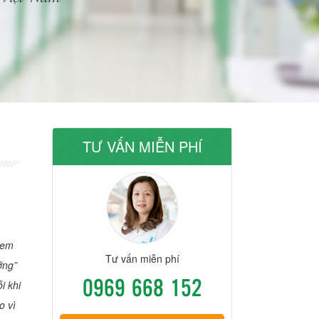
TƯ VẤN MIỄN PHÍ
 em
Tư vấn miễn phí
ớng”
0969 668 152
i khi
o vì