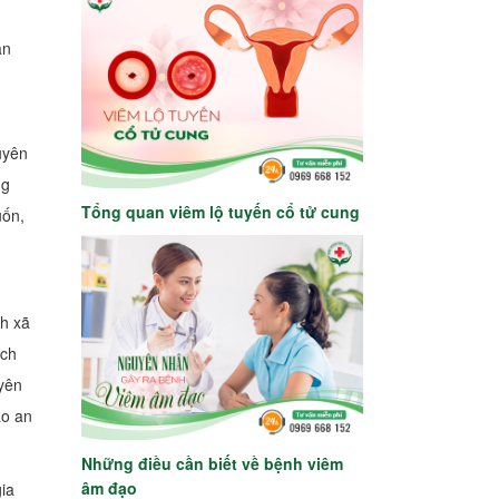
ẫn
uyên
ng
Tổng quan viêm lộ tuyến cổ tử cung
uốn,
nh xã
ạch
 yên
ảo an
Những điều cần biết về bệnh viêm
âm đạo
ia