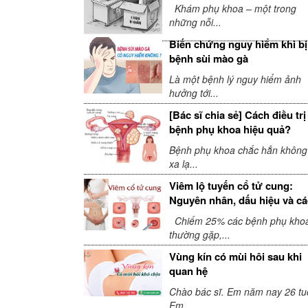
sẻ
Khám phụ khoa – một trong
những nỗi...
Biến chứng nguy hiểm khi bị
bệnh sùi mào gà
Là một bệnh lý nguy hiểm ảnh
hưởng tới...
[Bác sĩ chia sẻ] Cách điều trị
bệnh phụ khoa hiệu quả?
Bệnh phụ khoa chắc hẳn không
xa lạ...
Viêm lộ tuyến cổ tử cung:
Nguyên nhân, dấu hiệu và c
điều trị
Chiếm 25% các bệnh phụ kho
thường gặp,...
Vùng kín có mùi hôi sau khi
quan hệ
Chào bác sĩ. Em năm nay 26 tuổ
Em...