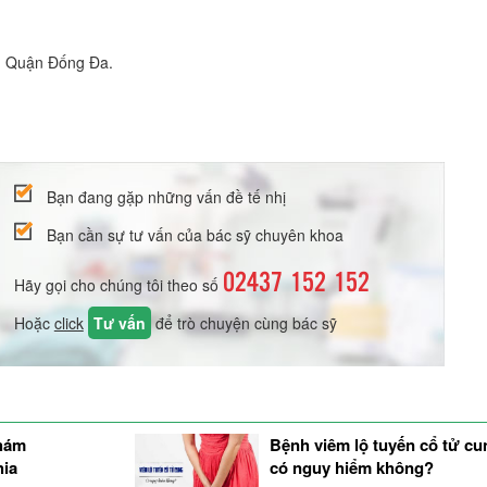
, Quận Đống Đa.
Bạn đang gặp những vấn đề tế nhị
Bạn cần sự tư vấn của bác sỹ chuyên khoa
02437 152 152
Hãy gọi cho chúng tôi theo số
Hoặc
click
Tư vấn
để trò chuyện cùng bác sỹ
khám
Bệnh viêm lộ tuyến cổ tử cu
hia
có nguy hiểm không?