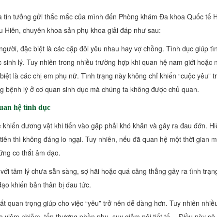
và tin tưởng gửi thắc mắc của mình đến Phòng khám Đa khoa Quốc tế 
u Hiên, chuyên khoa sản phụ khoa giải đáp như sau:
người, đặc biệt là các cặp đôi yêu nhau hay vợ chồng. Tình dục giúp tì
sinh lý. Tuy nhiên trong nhiều trường hợp khi quan hệ nam giới hoặc 
biệt là các chị em phụ nữ. Tình trạng này không chỉ khiến “cuộc yêu” t
ng bệnh lý ở cơ quan sinh dục mà chúng ta không được chủ quan.
uan hệ tình dục
khiến dương vật khi tiến vào gặp phải khó khăn và gây ra đau đớn. Hi
iên thì không đáng lo ngại. Tuy nhiên, nếu đã quan hệ một thời gian 
hứng co thắt âm đạo.
với tâm lý chưa sẵn sàng, sợ hãi hoặc quá căng thẳng gây ra tình trạn
ạo khiến bản thân bị đau tức.
ất quan trọng giúp cho việc “yêu” trở nên dễ dàng hơn. Tuy nhiên nhiều
 viêm nhiễm, tổn thương phần phụ, suy giảm nội tiết tố… Điều này sẽ