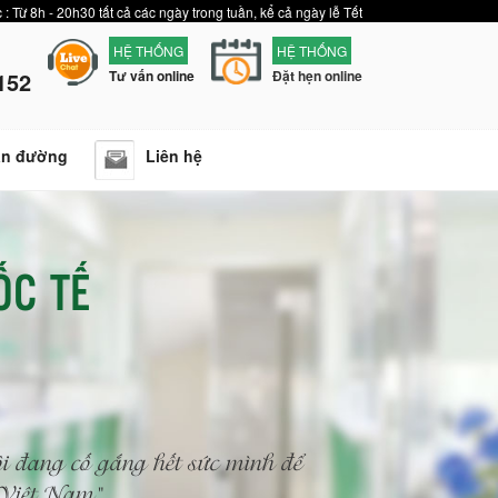
 : Từ 8h - 20h30 tất cả các ngày trong tuần, kể cả ngày lễ Tết
HỆ THỐNG
HỆ THỐNG
152
Tư vấn online
Đặt hẹn online
ẫn đường
Liên hệ
ỐC TẾ
i đang cố gắng hết sức mình để
n Việt Nam"