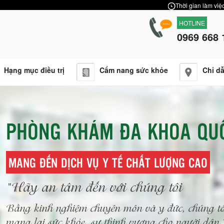
Thời gian làm việc
HOTLINE
0969 668 
Hạng mục điều trị
Cẩm nang sức khỏe
Chỉ d
PHÒNG KHÁM ĐA KHOA QU
MANG ĐẾN DỊCH VỤ Y TẾ CHẤT LƯỢNG CAO
"Hãy an tâm đến với chúng tôi
Bằng kinh nghiệm chuyên môn và y đức, chúng tô
mang lại sức khỏe, sự thịnh vượng cho người dâ