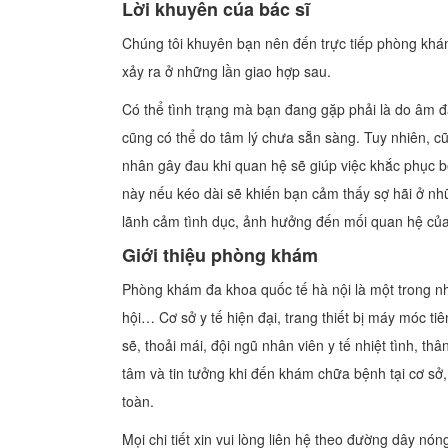
Lời khuyên cúa bác sĩ
Chúng tôi khuyên bạn nên đến trực tiếp phòng khá
xảy ra ở những lần giao hợp sau.
Có thể tình trạng mà bạn đang gặp phải là do âm đ
cũng có thể do tâm lý chưa sẵn sàng. Tuy nhiên, c
nhân gây đau khi quan hệ sẽ giúp việc khắc phục 
này nếu kéo dài sẽ khiến bạn cảm thấy sợ hãi ở n
lãnh cảm tình dục, ảnh hưởng đến mối quan hệ củ
Giới thiệu phòng khám
Phòng khám đa khoa quốc tế hà nội là một trong nhữ
hội… Cơ sở y tế hiện đại, trang thiết bị máy móc t
sẽ, thoải mái, đội ngũ nhân viên y tế nhiệt tình, 
tâm và tin tưởng khi đến khám chữa bệnh tại cơ sở
toàn.
Mọi chi tiết xin vui lòng liên hệ theo đường dây 