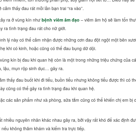
ẽ cảm thấy đau rát mỗi lần bạn trai “ra vào”.
xảy ra ở vùng kín như
bệnh viêm âm đạo
– viêm âm hộ sẽ làm tổn th
 ra tình trạng đau rát cho nữ giới.
nh lý này có thể cảm nhận được những cơn đau đột ngột một bên xư
nhẹ khi có kinh, hoặc cũng có thể đau bụng dữ dội.
vùng kín bị
đau khi quan hệ còn là một trong những triệu chứng của c
, lậu, mụn rộp sinh dục… gây ra.
 thấy đau buốt khi đi tiểu, buồn tiểu nhưng không tiểu được thì có th
này cũng có thể gây ra tình trạng đau khi quan hệ.
oặc các sản phẩm như xà phòng, sữa tắm cũng có thể khiến chị em bị d
ất nhiều nguyên nhân khác nhau gây ra, bởi vậy rất khó để xác định đ
y nếu không thăm khám và kiểm tra trực tiếp.