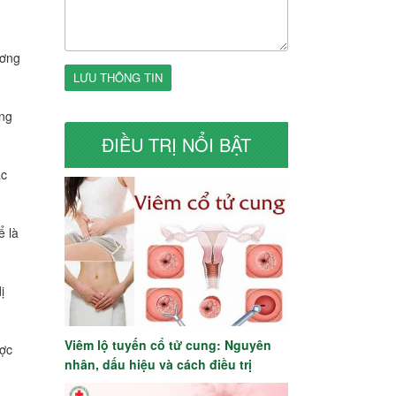
ương
LƯU THÔNG TIN
ơng
ĐIỀU TRỊ NỔI BẬT
ác
ể là
ị
Viêm lộ tuyến cổ tử cung: Nguyên
ược
nhân, dấu hiệu và cách điều trị