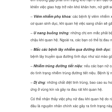
khiến việc giao hợp trở nên khó khăn hơn, nữ giới s
–
Viêm nhiễm phụ khoa
:
các bệnh lý viêm nhiễm 
cơ quan sinh dục, khi quan hệ việc sang chấn sẽ gây
–
U nang buồng trứng
:
những chị em mắc phải bệ
chậu khi quan hệ. Ngoài ra, các bạn có thể bị đau 
–
Mắc các bệnh lây nhiễm qua đường tình dục
:
bệnh lây truyền qua đường tình dục như sùi mào gà
–
Nhiễm trùng đường tiết niệu
:
nếu các bạn nữ cảm
do tình trạng nhiễm trùng đường tiết niệu. Bệnh lý 
–
Dị ứng
:
những chất diệt tinh trùng, bao cao su h
ứng ở vùng kín và gây ra đau rát khi quan hệ.
Có thể nhận thấy việc phụ nữ đau khi quan hệ do r
đâu là nguyên nhân chính xác gây ra tình trạng nà