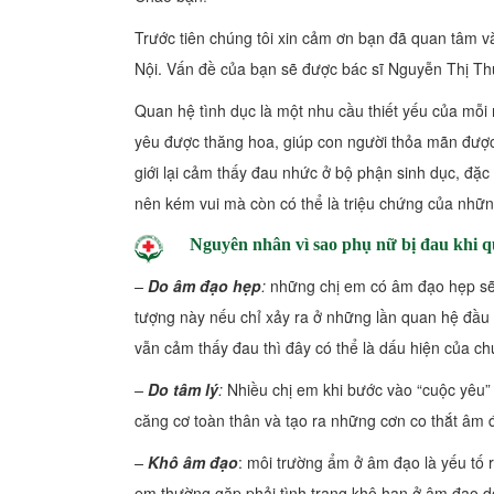
Trước tiên chúng tôi xin cảm ơn bạn đã quan tâm 
Nội. Vấn đề của bạn sẽ được bác sĩ Nguyễn Thị Th
Quan hệ tình dục là một nhu cầu thiết yếu của mỗi 
yêu được thăng hoa, giúp con người thỏa mãn được 
giới lại cảm thấy đau nhức ở bộ phận sinh dục, đặc 
nên kém vui mà còn có thể là triệu chứng của nhữ
Nguyên nhân vì sao phụ nữ bị đau khi q
–
Do âm đạo hẹp
:
những chị em có âm đạo hẹp sẽ 
tượng này nếu chỉ xảy ra ở những lần quan hệ đầu t
vẫn cảm thấy đau thì đây có thể là dấu hiện của c
–
Do tâm lý
:
Nhiều chị em khi bước vào “cuộc yêu” 
căng cơ toàn thân và tạo ra những cơn co thắt âm đ
–
Khô âm đạo
: môi trường ẩm ở âm đạo là yếu tố r
em thường gặp phải tình trạng khô hạn ở âm đạo do