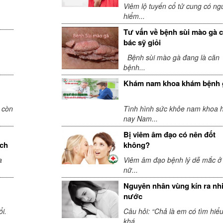
Viêm lộ tuyến cổ tử cung có ng
hiểm...
Tư vấn về bệnh sùi mào gà 
bác sỹ giỏi
Bệnh sùi mào gà đang là căn
bệnh...
Khám nam khoa khám bệnh 
 còn
Tình hình sức khỏe nam khoa h
nay Nam...
Bị viêm âm đạo có nên đốt
ách
không?
a
Viêm âm đạo bệnh lý dễ mắc ở
nữ...
Nguyên nhân vùng kín ra nh
nước
i.
Câu hỏi: “Chả là em có tìm hiể
khá...