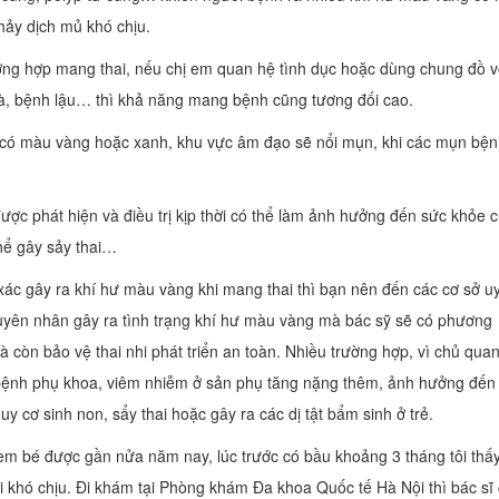
ảy dịch mủ khó chịu.
ờng hợp mang thai, nếu chị em quan hệ tình dục hoặc dùng chung đồ v
à, bệnh lậu… thì khả năng mang bệnh cũng tương đối cao.
, có màu vàng hoặc xanh, khu vực âm đạo sẽ nổi mụn, khi các mụn bện
ược phát hiện và điều trị kịp thời có thể làm ảnh hưởng đến sức khỏe 
thể gây sảy thai…
ác gây ra khí hư màu vàng khi mang thai thì bạn nên đến các cơ sở uy
guyên nhân gây ra tình trạng khí hư màu vàng mà bác sỹ sẽ có phương
 còn bảo vệ thai nhi phát triển an toàn. Nhiều trường hợp, vì chủ qua
 bệnh phụ khoa, viêm nhiễm ở sản phụ tăng nặng thêm, ảnh hưởng đến
uy cơ sinh non, sẩy thai hoặc gây ra các dị tật bẩm sinh ở trẻ.
nh em bé được gần nửa năm nay, lúc trước có bầu khoảng 3 tháng tôi th
 khó chịu. Đi khám tại Phòng khám Đa khoa Quốc tế Hà Nội thì bác sĩ