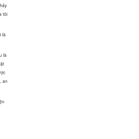
thấy
 tôi
 là
u là
vật
ược
, an
iện