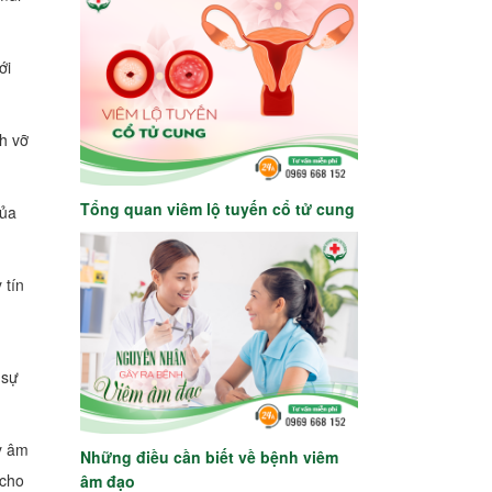
ới
h vỡ
Tổng quan viêm lộ tuyến cổ tử cung
của
 tín
n
 sự
ấy âm
Những điều cần biết về bệnh viêm
 cho
âm đạo