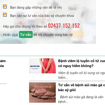
Bạn đang gặp những vấn đề tế nhị
Bạn cần sự tư vấn của bác sỹ chuyên khoa
02437 152 152
Hãy gọi cho chúng tôi theo số
Hoặc
click
Tư vấn
để trò chuyện cùng bác sỹ
khám
Bệnh viêm lộ tuyến cổ tử cu
hia
có nguy hiểm không?
Viêm lộ tuyến cổ tử cung có ng
hiểm...
Tư vấn về bệnh sùi mào gà 
bác sỹ giỏi
Bệnh sùi mào gà đang là căn
bệnh...