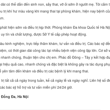
éo dài có thể dẫn đến sinh non, sảy thai, vỡ ối sớm ở người mẹ. Tôi cảm 
u trị khí hư màu vàng khi mang thai tại phòng khám, hiện nay bệnh của
ẫm.
phát hiện sớm và điều trị kịp thời. Phòng khám Đa khoa Quốc tế Hà Nội
uy tín và chất lượng, được Sở Y tế cấp phép hoạt động.
àu kinh nghiệm, trực tiếp thăm khám, tư vấn và điều trị. Các bác sỹ đề
m, có thời gian dài công tác tại nhiều bệnh viện công lập lớn. Cơ sở 
 nhanh chóng, thuận tiện cho chị em. Phác đồ Đông – Tây y kết hợp đ
lại hiệu quả cao, nhanh chóng và đặc biệt là không gây ra tác dụng phụ
ể yên tâm đến khám và điều trị các bệnh lý khi mang thai.
 tất cả cả ngày trong tuần, kể cả ngày lễ và ngày nghỉ. Liên hệ số đ
ác bác sỹ hỗ trợ và tư vấn miễn phí 24/24 giờ.
 Đống Đa, Hà Nội