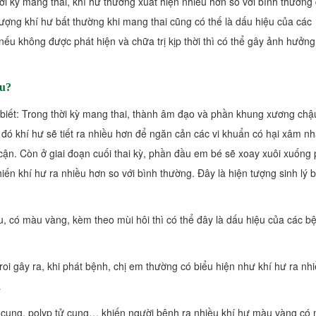
i kỳ mang thai, khí hư thường xuất hiện nhiều hơn so với bình thường
tượng khí hư bất thường khi mang thai cũng có thế là dấu hiệu của các
 nếu không được phát hiện và chữa trị kịp thời thì có thể gây ảnh hưởn
âu?
iết: Trong thời kỳ mang thai, thành âm đạo và phần khung xương chậ
 đó khí hư sẽ tiết ra nhiều hơn để ngăn cản các vi khuẩn có hại xâm n
cận. Còn ở giai đoạn cuối thai kỳ, phần đầu em bé sẽ xoay xuôi xuống 
iến khí hư ra nhiều hơn so với bình thường. Đây là hiện tượng sinh lý 
u, có màu vàng, kèm theo mùi hôi thì có thể đây là dấu hiệu của các b
roi gây ra, khi phát bệnh, chị em thường có biểu hiện như khí hư ra nhi
…
ử cung, polyp tử cung… khiến người bệnh ra nhiều khí hư màu vàng có 