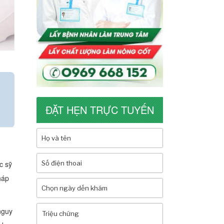
ĐẶT HẸN TRỰC TUYẾN
c sỹ
háp
nguy