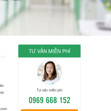
TƯ VẤN MIỄN PHÍ
háu
Tư vấn miễn phí
hai
0969 668 152
.com