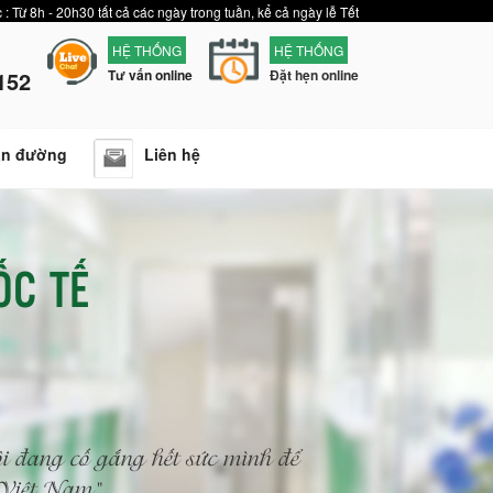
 : Từ 8h - 20h30 tất cả các ngày trong tuần, kể cả ngày lễ Tết
HỆ THỐNG
HỆ THỐNG
152
Tư vấn online
Đặt hẹn online
ẫn đường
Liên hệ
ỐC TẾ
i đang cố gắng hết sức mình để
n Việt Nam"