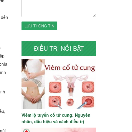
 do
g đến
LƯU THÔNG TIN
ĐIỀU TRỊ NỔI BẬT
u
hập
phía
bình
ệnh
ều,
Viêm lộ tuyến cổ tử cung: Nguyên
nhân, dấu hiệu và cách điều trị
mùi