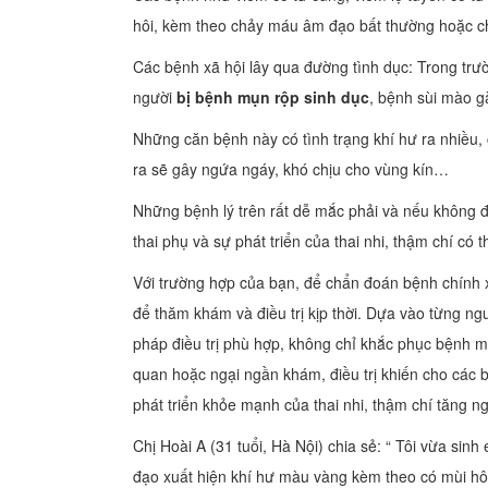
hôi, kèm theo chảy máu âm đạo bất thường hoặc ch
Các bệnh xã hội lây qua đường tình dục: Trong trư
người
bị bệnh mụn rộp sinh dục
, bệnh sùi mào g
Những căn bệnh này có tình trạng khí hư ra nhiều
ra sẽ gây ngứa ngáy, khó chịu cho vùng kín…
Những bệnh lý trên rất dễ mắc phải và nếu không đ
thai phụ và sự phát triển của thai nhi, thậm chí có 
Với trường hợp của bạn, để chẩn đoán bệnh chính x
để thăm khám và điều trị kịp thời. Dựa vào từng n
pháp điều trị phù hợp, không chỉ khắc phục bệnh mà
quan hoặc ngại ngần khám, điều trị khiến cho các
phát triển khỏe mạnh của thai nhi, thậm chí tăng ng
Chị Hoài A (31 tuổi, Hà Nội) chia sẻ: “ Tôi vừa si
đạo xuất hiện khí hư màu vàng kèm theo có mùi hôi