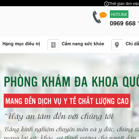
Thời gian làm việc
HOTLINE
0969 668 
Hạng mục điều trị
Cẩm nang sức khỏe
Chỉ d
PHÒNG KHÁM ĐA KHOA QU
MANG ĐẾN DỊCH VỤ Y TẾ CHẤT LƯỢNG CAO
"Hãy an tâm đến với chúng tôi
Bằng kinh nghiệm chuyên môn và y đức, chúng tô
mang lại sức khỏe, sự thịnh vượng cho người dâ