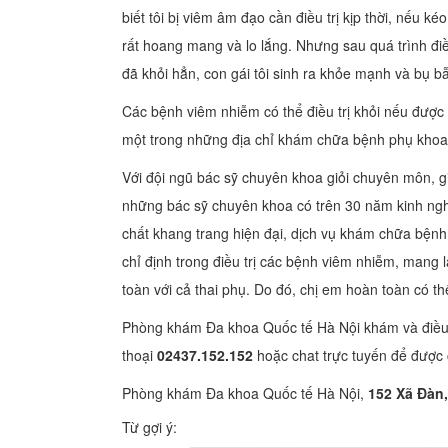
biết tôi bị viêm âm đạo cần điều trị kịp thời, nếu k
rất hoang mang và lo lắng. Nhưng sau quá trình điề
đã khỏi hẳn, con gái tôi sinh ra khỏe mạnh và bụ b
Các bệnh viêm nhiễm có thể điều trị khỏi nếu được 
một trong những địa chỉ khám chữa bệnh phụ khoa 
Với đội ngũ bác sỹ chuyên khoa giỏi chuyên môn, gi
những bác sỹ chuyên khoa có trên 30 năm kinh nghiệ
chất khang trang hiện đại, dịch vụ khám chữa bệnh
chỉ định trong điều trị các bệnh viêm nhiễm, mang 
toàn với cả thai phụ. Do đó, chị em hoàn toàn có th
Phòng khám Đa khoa Quốc tế Hà Nội khám và điều trị
thoại
02437.152.152
hoặc chat trực tuyến để được c
Phòng khám Đa khoa Quốc tế Hà Nội,
152 Xã Đàn,
Từ gợi ý: