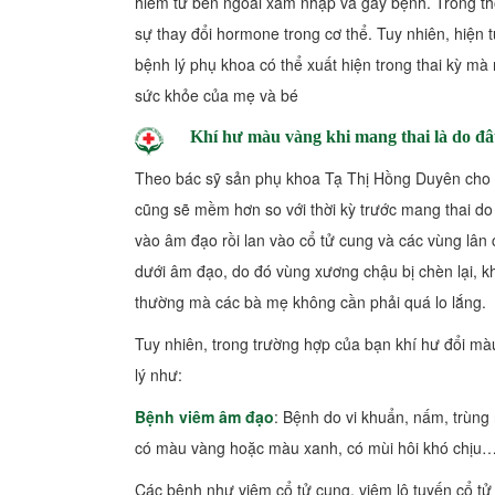
hiểm từ bên ngoài xâm nhập và gây bệnh. Trong thờ
sự thay đổi hormone trong cơ thể. Tuy nhiên, hiện 
bệnh lý phụ khoa có thể xuất hiện trong thai kỳ mà
sức khỏe của mẹ và bé
Khí hư màu vàng khi mang thai
là do đ
Theo bác sỹ sản phụ khoa Tạ Thị Hồng Duyên cho b
cũng sẽ mềm hơn so với thời kỳ trước mang thai do
vào âm đạo rồi lan vào cổ tử cung và các vùng lân 
dưới âm đạo, do đó vùng xương chậu bị chèn lại, kh
thường mà các bà mẹ không cần phải quá lo lắng.
Tuy nhiên, trong trường hợp của bạn khí hư đổi mà
lý như:
Bệnh viêm âm đạo
: Bệnh do vi khuẩn, nấm, trùng 
có màu vàng hoặc màu xanh, có mùi hôi khó chịu
Các bệnh như viêm cổ tử cung, viêm lộ tuyến cổ t