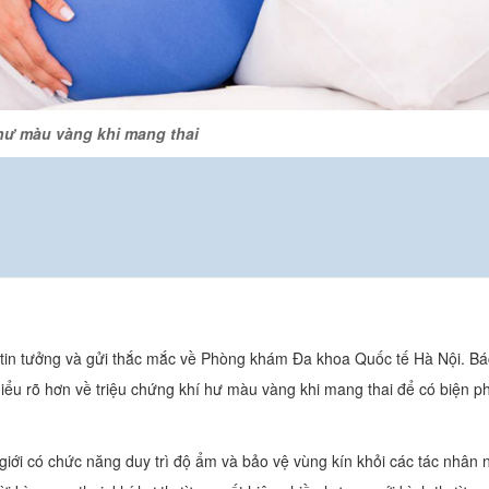
hư màu vàng khi mang thai
in tưởng và gửi thắc mắc về Phòng khám Đa khoa Quốc tế Hà Nội. Bá
iểu rõ hơn về triệu chứng khí hư màu vàng khi mang thai để có biện p
 giới có chức năng duy trì độ ẩm và bảo vệ vùng kín khỏi các tác nhân 