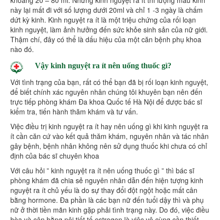
này lại mất đi với số lượng dưới 20ml và chỉ 1 -3 ngày là chấm
dứt kỳ kinh. Kinh nguyệt ra ít là một triệu chứng của rối loạn
kinh nguyệt, làm ảnh hưởng đến sức khỏe sinh sản của nữ giới.
Thậm chí, đây có thể là dấu hiệu của một căn bệnh phụ khoa
nào đó.
Vậy kinh nguyệt ra ít nên uống thuốc gì?
Với tình trạng của bạn, rất có thể bạn đã bị rối loạn kinh nguyệt,
để biết chính xác nguyên nhân chúng tôi khuyên bạn nên đến
trực tiếp phòng khám Đa khoa Quốc tế Hà Nội để được bác sĩ
kiểm tra, tiến hành thăm khám và tư vấn.
Việc điều trị kinh nguyệt ra ít hay nên uống gì khi kinh nguyệt ra
ít cần căn cứ vào kết quả thăm khám, nguyên nhân và tác nhân
gây bệnh, bệnh nhân không nên sử dụng thuốc khi chưa có chỉ
định của bác sĩ chuyên khoa
Với câu hỏi ” kinh nguyệt ra ít nên uống thuốc gì ” thì bác sĩ
phòng khám đã chia sẻ nguyên nhân dẫn đến hiện tượng kinh
nguyệt ra ít chủ yếu là do sự thay đổi đột ngột hoặc mất cân
bằng hormone. Đa phần là các bạn nữ đến tuổi dậy thì và phụ
nữ ở thời tiền mãn kinh gặp phải tình trạng này. Do đó, việc điều
hòa và cân bằng nội tiết tố estrogen là việc vô cùng cần thiết.