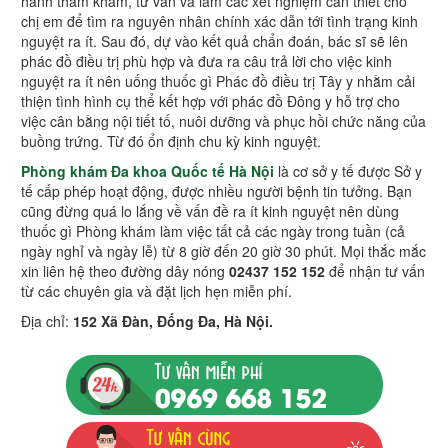
hành thăm khám, tư vấn và làm các xét nghiệm cần thiết cho
chị em để tìm ra nguyên nhân chính xác dẫn tới tình trạng kinh
nguyệt ra ít. Sau đó, dự vào kết quả chẩn đoán, bác sĩ sẽ lên
phác đồ điều trị phù hợp và đưa ra câu trả lời cho việc kinh
nguyệt ra ít nên uống thuốc gì Phác đồ điều trị Tây y nhằm cải
thiện tình hình cụ thể kết hợp với phác đồ Đông y hỗ trợ cho
việc cân bằng nội tiết tố, nuôi dưỡng và phục hồi chức năng của
buồng trứng. Từ đó ổn định chu kỳ kinh nguyệt.
Phòng khám Đa khoa Quốc tế Hà Nội
là cơ sở y tế được Sở y
tế cấp phép hoạt động, được nhiều người bệnh tin tưởng. Bạn
cũng đừng quá lo lắng về vấn đề ra ít kinh nguyệt nên dùng
thuốc gì Phòng khám làm việc tất cả các ngày trong tuần (cả
ngày nghỉ và ngày lễ) từ 8 giờ đến 20 giờ 30 phút. Mọi thắc mắc
xin liên hệ theo đường dây nóng
02437 152 152
để nhận tư vấn
từ các chuyên gia và đặt lịch hẹn miễn phí.
Địa chỉ:
152 Xã Đàn, Đống Đa, Hà Nội.