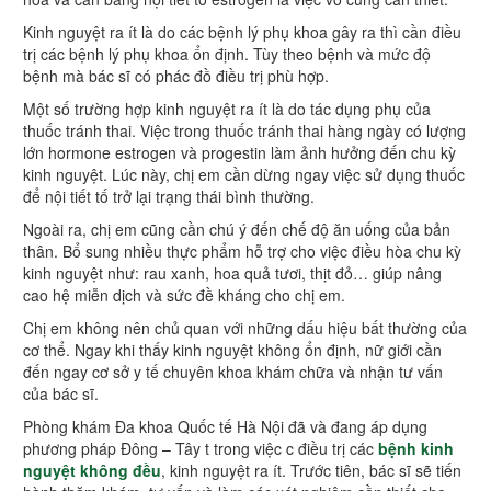
Kinh nguyệt ra ít là do các bệnh lý phụ khoa gây ra thì cần điều
trị các bệnh lý phụ khoa ổn định. Tùy theo bệnh và mức độ
bệnh mà bác sĩ có phác đồ điều trị phù hợp.
Một số trường hợp kinh nguyệt ra ít là do tác dụng phụ của
thuốc tránh thai. Việc trong thuốc tránh thai hàng ngày có lượng
lớn hormone estrogen và progestin làm ảnh hưởng đến chu kỳ
kinh nguyệt. Lúc này, chị em cần dừng ngay việc sử dụng thuốc
để nội tiết tố trở lại trạng thái bình thường.
Ngoài ra, chị em cũng cần chú ý đến chế độ ăn uống của bản
thân. Bổ sung nhiều thực phẩm hỗ trợ cho việc điều hòa chu kỳ
kinh nguyệt như: rau xanh, hoa quả tươi, thịt đỏ… giúp nâng
cao hệ miễn dịch và sức đề kháng cho chị em.
Chị em không nên chủ quan với những dấu hiệu bất thường của
cơ thể. Ngay khi thấy kinh nguyệt không ổn định, nữ giới cần
đến ngay cơ sở y tế chuyên khoa khám chữa và nhận tư vấn
của bác sĩ.
Phòng khám Đa khoa Quốc tế Hà Nội đã và đang áp dụng
phương pháp Đông – Tây t trong việc c điều trị các
bệnh kinh
nguyệt không đều
, kinh nguyệt ra ít. Trước tiên, bác sĩ sẽ tiến