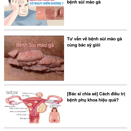
bệnh sùi mào gà
Tư vấn về bệnh sùi mào gà
cùng bác sỹ giỏi
[Bác sĩ chia sẻ] Cách điều trị
bệnh phụ khoa hiệu quả?