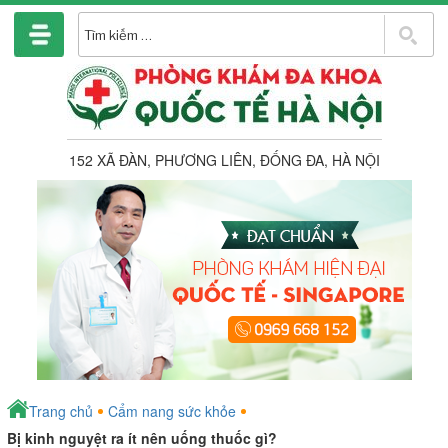
Chuyển
đến
T
phần
k
nội
dung
152 XÃ ĐÀN, PHƯƠNG LIÊN, ĐỐNG ĐA, HÀ NỘI
Trang chủ
Cẩm nang sức khỏe
Bị kinh nguyệt ra ít nên uống thuốc gì?