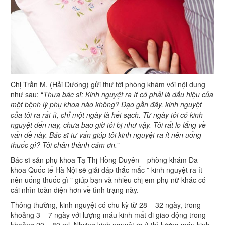
Chị Trần M. (Hải Dương) gửi thư tới phòng khám với nội dung
như sau: “
Thưa bác sĩ: Kinh nguyệt ra ít có phải là dấu hiệu của
một bệnh lý phụ khoa nào không? Dạo gần đây, kinh nguyệt
của tôi ra rất ít, chỉ một ngày là hết sạch. Từ ngày tôi có kinh
nguyệt đến nay, chưa bao giờ tôi bị như vậy. Tôi rất lo lắng về
vấn đề này. Bác sĩ tư vấn giúp tôi kinh nguyệt ra ít nên uống
thuốc gì? Tôi chân thành cám ơn.”
Bác sĩ sản phụ khoa Tạ Thị Hồng Duyên – phòng khám Đa
khoa Quốc tế Hà Nội sẽ giải đáp thắc mắc ” kinh nguyệt ra ít
nên uống thuốc gì ” giúp bạn và nhiều chị em phụ nữ khác có
cái nhìn toàn diện hơn về tình trạng này.
Thông thường, kinh nguyệt có chu kỳ từ 28 – 32 ngày, trong
khoảng 3 – 7 ngày với lượng máu kinh mất đi giao động trong
khoảng 20 – 80 ml. Nhưng kinh nguyệt ra ít thì lượng máu kinh