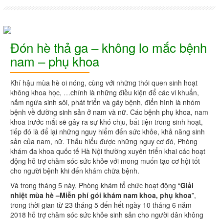
Đón hè thả ga – không lo mắc bệnh
nam – phụ khoa
Khí hậu mùa hè oi nóng, cùng với những thói quen sinh hoạt
không khoa học, …chính là những điều kiện để các vi khuẩn,
nấm ngứa sinh sôi, phát triển và gây bệnh, điển hình là nhóm
bệnh về đường sinh sản ở nam và nữ. Các bệnh phụ khoa, nam
khoa trước mắt sẽ gây ra sự khó chịu, bất tiện trong sinh hoạt,
tiếp đó là để lại những nguy hiểm đến sức khỏe, khả năng sinh
sản của nam, nữ. Thấu hiểu được những nguy cơ đó, Phòng
khám đa khoa quốc tế Hà Nội thường xuyên triển khai các hoạt
động hỗ trợ chăm sóc sức khỏe với mong muốn tạo cơ hội tốt
cho người bệnh khi đến khám chữa bệnh.
Và trong tháng 5 này, Phòng khám tổ chức hoạt động “
Giải
nhiệt mùa hè –Miễn phí gói khám nam khoa, phụ khoa
”,
trong thời gian từ 23 tháng 5 đến hết ngày 10 tháng 6 năm
2018 hỗ trợ chăm sóc sức khỏe sinh sản cho người dân không