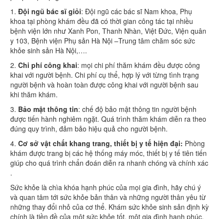
1.
Đội ngũ bác sĩ giỏi
: Đội ngũ các bác sĩ Nam khoa, Phụ
khoa tại phòng khám đều đã có thời gian công tác tại nhiều
bệnh viện lớn như Xanh Pon, Thanh Nhàn, Việt Đức, Viện quân
y 103, Bệnh viện Phụ sản Hà Nội –Trung tâm chăm sóc sức
khỏe sinh sản Hà Nội,….
2.
Chi phí công khai
: mọi chi phí thăm khám đều được công
khai với người bệnh. Chi phí cụ thể, hợp lý với từng tình trạng
người bệnh và hoàn toàn được công khai với người bệnh sau
khi thăm khám.
3.
Bảo mật thông tin
: chế độ bảo mật thông tin người bệnh
được tiến hành nghiêm ngặt. Quá trình thăm khám diễn ra theo
đúng quy trình, đảm bảo hiệu quả cho người bệnh.
4.
Cơ sở vật chất khang trang, thiết bị y tế hiện đại:
Phòng
khám được trang bị các hệ thống máy móc, thiết bị y tế tiên tiến
giúp cho quá trình chẩn đoán diễn ra nhanh chóng và chính xác
.
Sức khỏe là chìa khóa hạnh phúc của mọi gia đình, hãy chú ý
và quan tâm tới sức khỏe bản thân và những người thân yêu từ
những thay đổi nhỏ của cơ thể. Khám sức khỏe sinh sản định kỳ
chính là tiền đề của một sức khỏe tốt, một gia đình hạnh phúc,