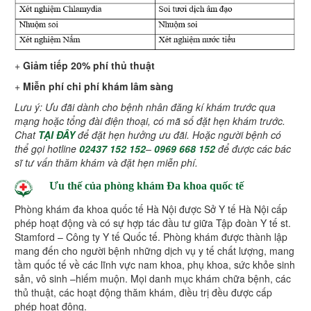
+
Giảm tiếp 20% phí thủ thuật
+
Miễn phí chi phí khám lâm sàng
Lưu ý: Ưu đãi dành cho bệnh nhân đăng kí khám trước qua
mạng hoặc tổng đài điện thoại, có mã số đặt hẹn khám trước.
Chat
TẠI ĐÂY
để đặt hẹn hưởng ưu đãi. Hoặc người bệnh có
thể
gọi hotline
02437 152 152
–
0969 668 152
để được các bác
sĩ tư vấn thăm khám và đặt hẹn miễn phí.
Ưu thế của phòng khám Đa khoa quốc tế
Phòng khám đa khoa quốc tế Hà Nội được Sở Y tế Hà Nội cấp
phép hoạt động và có sự hợp tác đầu tư giữa Tập đoàn Y tế st.
Stamford – Công ty Y tế Quốc tế. Phòng khám được thành lập
mang đến cho người bệnh những dịch vụ y tế chất lượng, mang
tầm quốc tế về các lĩnh vực nam khoa, phụ khoa, sức khỏe sinh
sản, vô sinh –hiếm muộn. Mọi danh mục khám chữa bệnh, các
thủ thuật, các hoạt động thăm khám, điều trị đều được cấp
phép hoạt động.