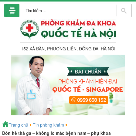
Chuyển
đến
T
phần
k
nội
dung
152 XÃ ĐÀN, PHƯƠNG LIÊN, ĐỐNG ĐA, HÀ NỘI
Trang chủ
Tin phòng khám
Đón hè thả ga – không lo mắc bệnh nam – phụ khoa