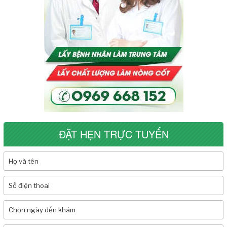
ĐẶT HẸN TRỰC TUYẾN