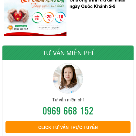
ngày Quốc Khánh 2-9
TƯ VẤN MIỄN PHÍ
Tư vấn miễn phí
0969 668 152
CLICK TƯ VẤN TRỰC TUYẾN