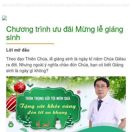
Chương trình ưu đãi Mừng lễ giáng
sinh
Lời mở đầu
Theo đạo Thiên Chúa, lễ giáng sinh là ngày kỉ niệm Chúa Giêsu
ra đời. Nhưng ngoài ý nghĩa chào đón Chúa, bạn có biết Giáng
sinh là ngày gì không?