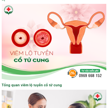
Tổng quan viêm lộ tuyến cổ tử cung