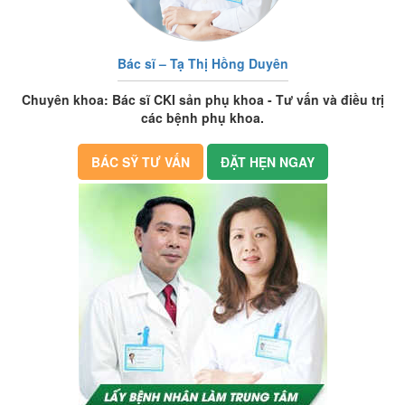
Bác sĩ – Tạ Thị Hồng Duyên
Chuyên khoa: Bác sĩ CKI sản phụ khoa - Tư vấn và điều trị
các bệnh phụ khoa.
BÁC SỸ TƯ VẤN
ĐẶT HẸN NGAY