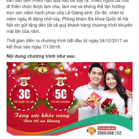
đi thiên chức được làm cha, làm mẹ và không thể tận hưởng
trọn vẹn niềm hạnh phúc của Lễ Giáng sinh. Do đó, nhân kỉ
niệm ngày lễ đáng nhớ này, Phòng khám Đa khoa Quốc tế Hà
Nội xin gửi tặng đến tất cả quý khách hàng chương trình khuyến
mãi lớn của năm.
Thời gian diễn ra chương trình bắt đầu từ ngày 24/12/2017 và
kết thúc vào ngày 7/1/2018.
Nội dung chương trình như sau: