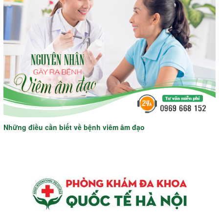
Những điều cần biết về bệnh viêm âm đạo