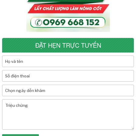
ĐẶT HẸN TRỰC TUYẾN