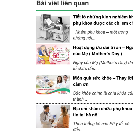
Bài viết liên quan
Tiết lộ những kinh nghiệm 
phụ khoa được các chị em c
sẻ
Khám phụ khoa – một trong
những nỗi...
Hoạt động ưu đãi tri ân – Ng
của Mẹ ( Mother’s Day )
Ngày của Mẹ (Mother’s Day) đ
tổ chức đầu...
Món quà sức khỏe – Thay lời
cảm ơn
Sức khỏe chính là chìa khóa củ
thành...
Địa chỉ khám chữa phụ khoa
tín tại hà nội
Theo thống kê của Sở y tế, có
đến...