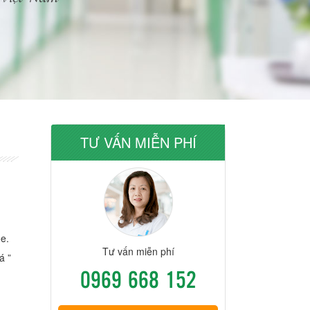
TƯ VẤN MIỄN PHÍ
ỏe.
Tư vấn miễn phí
á ”
0969 668 152