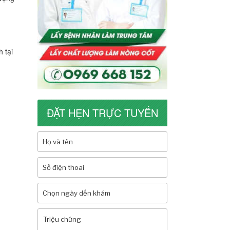
 tại
ĐẶT HẸN TRỰC TUYẾN