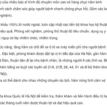
c của nhiều bác sĩ trình độ chuyên môn cao có hàng chục năm kinh
n tình cách chăm sóc giúp người bệnh nhanh chóng phục hồi. Gồm các bá
nghiệm).
p khẩu 100% từ nước ngoài, luôn cập nhật các tiến bộ khoa học kỹ thuậ
hiệu quả. Phòng xét nghiệm, phòng thủ thuật đủ tiêu chuẩn, dụng cụ y 
 nguy cơ lây nhiễm chéo, nhiễm trùng.
hức năng, tầng hầm có chỗ để xe ô tô xe máy miễn phí cho người bệnh 
Đặc biệt, phòng khám được đặt tại vị trí đắc địa của Hà Nội, gần hầm
 Đàn, thuận tiện đi lại cho bệnh nhân, là những người ở các tỉnh xa. B
hám bằng xe buýt các tuyến số 21A, 21B, 28, 44, 51 và đi bộ thêm kh
Nội).
 ta có thể dành cho nhau những chuyến du lịch, hâm nóng tình cảm vợ
a khoa Quốc tế Hà Nội để kiểm tra, thăm khám và tiến hành điều trị b
c tháng cuối năm được thuận lợi và đạt hiệu quả cao.