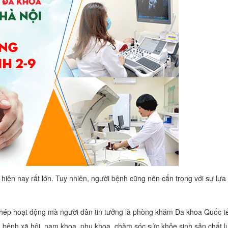
 hiện nay rất lớn. Tuy nhiên, người bệnh cũng nên cẩn trọng với sự lựa
phép hoạt động mà người dân tin tưởng là phòng khám Đa khoa Quốc t
bệnh xã hội, nam khoa, phụ khoa, chăm sóc sức khỏe sinh sản chất 