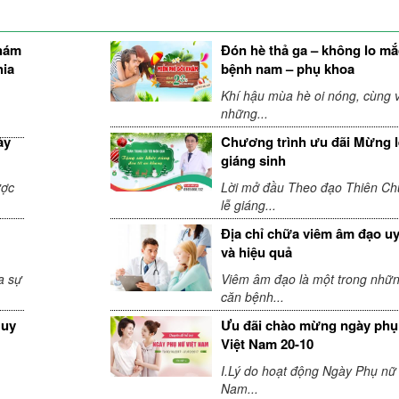
khám
Đón hè thả ga – không lo mắ
hia
bệnh nam – phụ khoa
Khí hậu mùa hè oi nóng, cùng v
những...
ày
Chương trình ưu đãi Mừng l
giáng sinh
ược
Lời mở đầu Theo đạo Thiên Ch
lễ giáng...
Địa chỉ chữa viêm âm đạo uy
và hiệu quả
a sự
Viêm âm đạo là một trong nhữ
căn bệnh...
 uy
Ưu đãi chào mừng ngày phụ
Việt Nam 20-10
I.Lý do hoạt động Ngày Phụ nữ 
Nam...