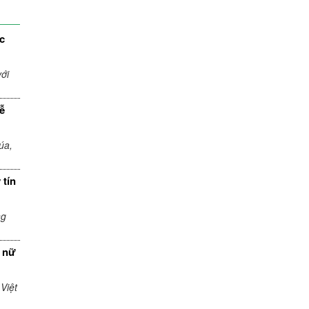
c
ới
ễ
úa,
 tín
ng
 nữ
Việt