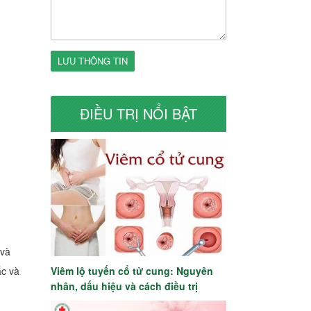
LƯU THÔNG TIN
ĐIỀU TRỊ NỔI BẬT
 và
ắc và
Viêm lộ tuyến cổ tử cung: Nguyên
nhân, dấu hiệu và cách điều trị