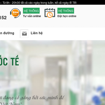
 : Từ 8h - 20h30 tất cả các ngày trong tuần, kể cả ngày lễ Tết
HỆ THỐNG
HỆ THỐNG
152
Tư vấn online
Đặt hẹn online
ẫn đường
Liên hệ
ỐC TẾ
i đang cố gắng hết sức mình để
n Việt Nam"