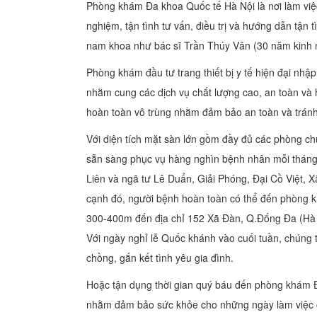
Phòng khám Đa khoa Quốc tế Hà Nội là nơi làm việ
nghiệm, tận tình tư vấn, điều trị và hướng dẫn tậ
nam khoa như bác sĩ Trần Thúy Vân (30 năm kinh 
Phòng khám đầu tư trang thiết bị y tế hiện đại nhậ
nhằm cung các dịch vụ chất lượng cao, an toàn và 
hoàn toàn vô trùng nhằm đảm bảo an toàn và tránh
Với diện tích mặt sàn lớn gồm đầy đủ các phòng c
sẵn sàng phục vụ hàng nghìn bệnh nhân mỗi tháng. 
Liên và ngã tư Lê Duẩn, Giải Phóng, Đại Cồ Việt, Xã
cạnh đó, người bệnh hoàn toàn có thể đến phòng k
300-400m đến địa chỉ 152 Xã Đàn, Q.Đống Đa (Hà 
Với ngày nghỉ lễ Quốc khánh vào cuối tuần, chúng
chồng, gắn kết tình yêu gia đình.
Hoặc tận dụng thời gian quý báu đến phòng khám Đ
nhằm đảm bảo sức khỏe cho những ngày làm việc cá