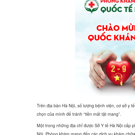
Trên địa bàn Hà Nội, số lượng bệnh viện, cơ sở y tế
chọn của mình để tránh “tiền mất tật mang”.
Một trong những địa chỉ được Sở Y tế Hà Nội cấp 
Nội. Phòng khám mang đến các dịch vụ khám chữa 