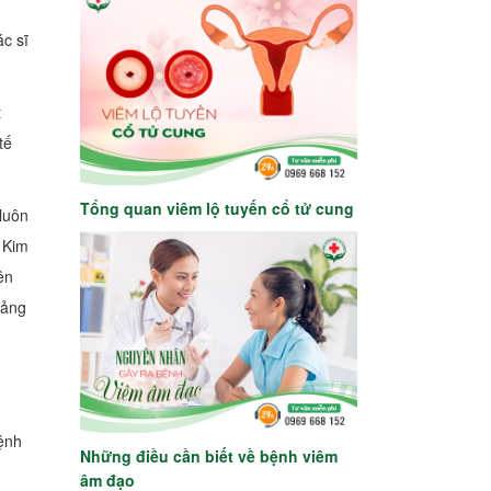
c sĩ
t
tế
Tổng quan viêm lộ tuyến cổ tử cung
luôn
 Kim
ên
oảng
ệnh
Những điều cần biết về bệnh viêm
âm đạo