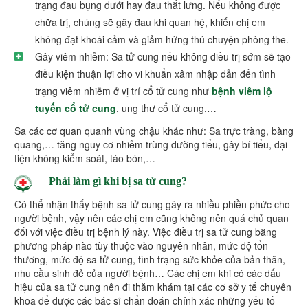
trạng đau bụng dưới hay đau thắt lưng. Nếu không được
chữa trị, chúng sẽ gây đau khi quan hệ, khiến chị em
không đạt khoái cảm và giảm hứng thú chuyện phòng the.
Gây viêm nhiễm: Sa tử cung nếu không điều trị sớm sẽ tạo
điều kiện thuận lợi cho vi khuẩn xâm nhập dẫn đến tình
trạng viêm nhiễm ở vị trí cổ tử cung như
bệnh viêm lộ
tuyến cổ tử cung
, ung thư cổ tử cung,…
Sa các cơ quan quanh vùng chậu khác như: Sa trực tràng, bàng
quang,… tăng nguy cơ nhiễm trùng đường tiểu, gây bí tiểu, đại
tiện không kiểm soát, táo bón,…
Phải làm gì khi bị sa tử cung?
Có thể nhận thấy bệnh sa tử cung gây ra nhiều phiền phức cho
người bệnh, vậy nên các chị em cũng không nên quá chủ quan
đối với việc điều trị bệnh lý này. Việc điều trị sa tử cung bằng
phương pháp nào tùy thuộc vào nguyên nhân, mức độ tổn
thương, mức độ sa tử cung, tình trạng sức khỏe của bản thân,
nhu cầu sinh đẻ của người bệnh… Các chị em khi có các dấu
hiệu của sa tử cung nên đi thăm khám tại các cơ sở y tế chuyên
khoa để được các bác sĩ chẩn đoán chính xác những yếu tố