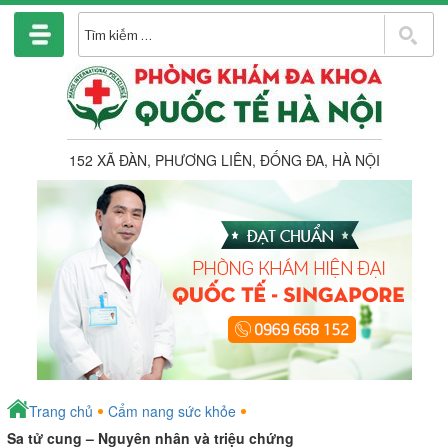
Chuyển
đến
T
phần
k
nội
dung
152 XÃ ĐÀN, PHƯƠNG LIÊN, ĐỐNG ĐA, HÀ NỘI
Trang chủ
Cẩm nang sức khỏe
Sa tử cung – Nguyên nhân và triệu chứng