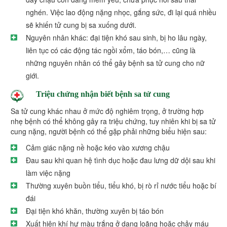
nghén. Việc lao động nặng nhọc, gắng sức, đi lại quá nhiều
sẽ khiến tử cung bị sa xuống dưới.
Nguyên nhân khác: đại tiện khó sau sinh, bị ho lâu ngày,
liên tục có các động tác ngồi xổm, táo bón,… cũng là
những nguyên nhân có thể gây bệnh sa tử cung cho nữ
giới.
Triệu chứng nhận biết bệnh sa tử cung
Sa tử cung khác nhau ở mức độ nghiêm trọng, ở trường hợp
nhẹ bệnh có thể không gây ra triệu chứng, tuy nhiên khi bị sa tử
cung nặng, người bệnh có thể gặp phải những biểu hiện sau:
Cảm giác nặng nề hoặc kéo vào xương chậu
Đau sau khi quan hệ tình dục hoặc đau lưng dữ dội sau khi
làm việc nặng
Thường xuyên buồn tiểu, tiểu khó, bị rò rỉ nước tiểu hoặc bí
đái
Đại tiện khó khăn, thường xuyên bị táo bón
Xuất hiện khí hư màu trắng ở dạng loãng hoặc chảy máu