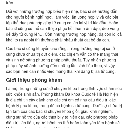
trên.
Đối với những trường hợp biểu hiện nhẹ, bác sĩ sẽ hướng dẫn
cho người bệnh nghỉ ngơi, làm việc, ăn uống hợp lý và các bài
tập thể dục phù hợp giúp tử cung co lên lại vị trí lúc đầu. Hoặc
bác sĩ cũng có thể can thiệp phục hồi thành âm đạo, đeo vòng
để đẩy tử cung lên… Còn những trường hợp nặng, dạ con lồi cả
khối to ra ngoài thì thường phải phẫu thuật cắt bỏ dạ con.
Các bác sĩ cũng khuyến cáo rằng: Trong trường hợp bị sa tử
cung chưa chữa trị dứt điểm, các chị em vẫn có thể mang thai
và sinh nở bằng phương pháp phẫu thuật. Tuy nhiên phương
pháp này sẽ ảnh hưởng đến những lần sinh tiếp theo, vì vậy
các bạn nên cân nhắc việc mang thai khi đang bị sa tử cung.
Giới thiệu phòng khám
Là một trong những cơ sở chuyên khoa trong lĩnh vực chăm sóc
sức khỏe sinh sản, Phòng khám Đa khoa Quốc tế Hà Nội hiện
là địa chỉ tin cậy dành cho các chị em có nhu cầu điều trị các
bệnh lý phụ khoa, trong đó có bệnh sa tử cung. Dưới sự chữa trị
tận tâm của các bác sĩ chuyên khoa giỏi, giàu kinh nghiệm,
cùng sự hỗ trợ của các thiết bị y tế hiện đại, các phương pháp
điều trị tiên tiến, người bệnh có thể hoàn toàn yên tâm bệnh sẽ