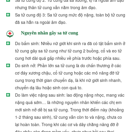
nhưng thân tử cung vẫn nằm trong âm đạo.
Sa tử cung độ 3: Sa tử cung mức độ nặng, toàn bộ tử cung
đã sa hẳn ra ngoài âm đạo.
Nguyên nhân gây sa tử cung
Do bẩm sinh: Nhiều nữ giới khi sinh ra đã có tật bẩm sinh ở
tử cung gây sa tử cung như tử cung 2 buồng, cổ và eo tử
cung hơi dài quá gấp nhiều về phía trước hoặc phía sau.
Do sinh nở: Phần lớn sa tử cung là do chấn thương ở các
cơ đáy xương chậu, cổ tử cung hoặc các mô nâng đỡ tử
cung trong thời gian chuyển dạ, là khi nữ giới sinh nhanh,
chuyển dạ lâu hoặc sinh con quá to.
Do làm việc nặng sau sinh: lao động nặng nhọc, mang vác
nặng quá sớm… là những nguyên nhân khiến các chị em
mới sinh nở dễ bị sa tử cung. Trong thời điểm này (khoảng
1-2 tháng sau sinh), tử cung vẫn còn to và nặng, chưa co
lại hoàn toàn. Trong khi các cơ và dây chằng nâng đỡ ở
đáy chậu còn đang mềm yếu, chưa phục hồi sau thai