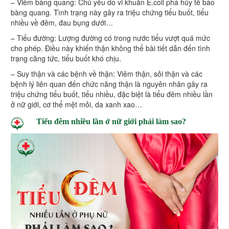
– Viêm bàng quang: Chủ yếu do vi khuẩn E.coli phá hủy tế bào
bàng quang. Tình trạng này gây ra triệu chứng tiểu buốt, tiểu
nhiều về đêm, đau bụng dưới…
– Tiểu đường: Lượng đường có trong nước tiểu vượt quá mức
cho phép. Điều này khiến thận không thể bài tiết dẫn đến tình
trạng căng tức, tiểu buốt khó chịu.
– Suy thận và các bệnh về thận: Viêm thận, sỏi thận và các
bệnh lý liên quan đến chức năng thận là nguyên nhân gây ra
triệu chứng tiểu buốt, tiểu nhiều, đặc biệt là tiểu đêm nhiều lần
ở nữ giới, cơ thể mệt mỏi, da xanh xao…
Tiểu đêm nhiều lần ở nữ giới phải làm sao?