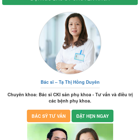
Bác sĩ – Tạ Thị Hồng Duyên
Chuyên khoa: Bác sĩ CKI sản phụ khoa - Tư vấn và điều trị
các bệnh phụ khoa.
BÁC SỸ TƯ VẤN
ĐẶT HẸN NGAY