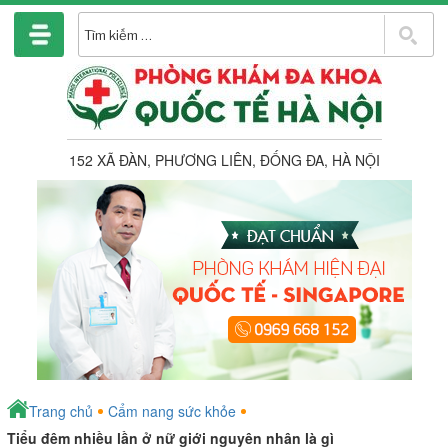
Chuyển
đến
T
phần
k
nội
dung
152 XÃ ĐÀN, PHƯƠNG LIÊN, ĐỐNG ĐA, HÀ NỘI
Trang chủ
Cẩm nang sức khỏe
Tiểu đêm nhiều lần ở nữ giới nguyên nhân là gì