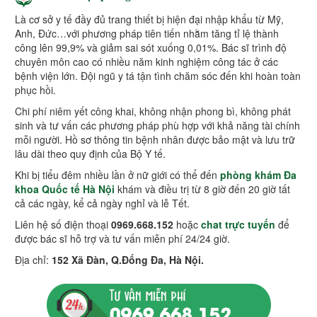
Là cơ sở y tế đầy đủ trang thiết bị hiện đại nhập khẩu từ Mỹ,
Anh, Đức…với phương pháp tiên tiến nhằm tăng tỉ lệ thành
công lên 99,9% và giảm sai sót xuống 0,01%. Bác sĩ trình độ
chuyên môn cao có nhiều năm kinh nghiệm công tác ở các
bệnh viện lớn. Đội ngũ y tá tận tình chăm sóc đến khi hoàn toàn
phục hồi.
Chi phí niêm yết công khai, không nhận phong bì, không phát
sinh và tư vấn các phương pháp phù hợp với khả năng tài chính
mỗi người. Hồ sơ thông tin bệnh nhân được bảo mật và lưu trữ
lâu dài theo quy định của Bộ Y tế.
Khi bị tiểu đêm nhiều lần ở nữ giới có thể đến
phòng khám Đa
khoa Quốc tế Hà Nội
khám và điều trị từ 8 giờ đến 20 giờ tất
cả các ngày, kể cả ngày nghỉ và lễ Tết.
Liên hệ số điện thoại
0969.668.152
hoặc
chat trực tuyến
để
được bác sĩ hỗ trợ và tư vấn miễn phí 24/24 giờ.
Địa chỉ:
152 Xã Đàn, Q.Đống Đa, Hà Nội.