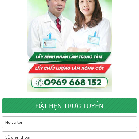
ĐẶT HẸN TRỰC TUYẾN