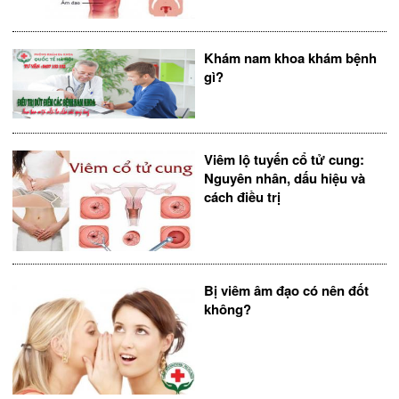
Khám nam khoa khám bệnh
gì?
Viêm lộ tuyến cổ tử cung:
Nguyên nhân, dấu hiệu và
cách điều trị
Bị viêm âm đạo có nên đốt
không?