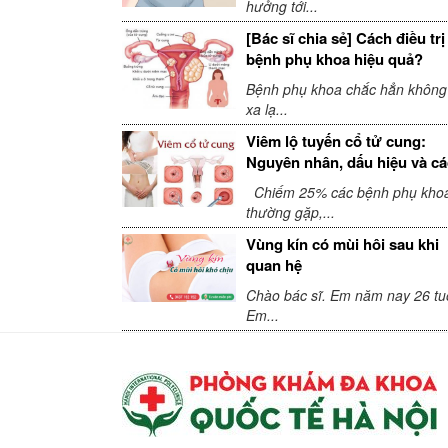
hưởng tới...
[Bác sĩ chia sẻ] Cách điều trị
bệnh phụ khoa hiệu quả?
Bệnh phụ khoa chắc hẳn không
xa lạ...
Viêm lộ tuyến cổ tử cung:
Nguyên nhân, dấu hiệu và c
điều trị
Chiếm 25% các bệnh phụ kho
thường gặp,...
Vùng kín có mùi hôi sau khi
quan hệ
Chào bác sĩ. Em năm nay 26 tuổ
Em...