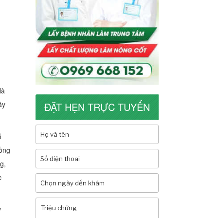
là
ây
ĐẶT HẸN TRỰC TUYẾN
ố
uồng
g,
c
y