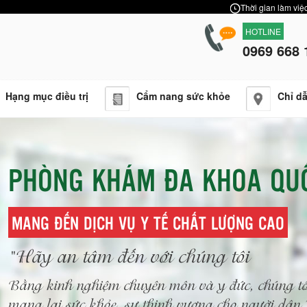
Thời gian làm việc
HOTLINE
0969 668 
Hạng mục điều trị
Cẩm nang sức khỏe
Chỉ d
PHÒNG KHÁM ĐA KHOA QU
MANG ĐẾN DỊCH VỤ Y TẾ CHẤT LƯỢNG CAO
"Hãy an tâm đến với chúng tôi
Bằng kinh nghiệm chuyên môn và y đức, chúng tô
mang lại sức khỏe, sự thịnh vượng cho người dâ