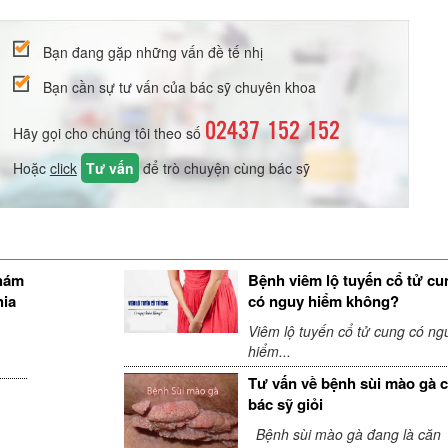
Bạn đang gặp những vấn đề tế nhị
Bạn cần sự tư vấn của bác sỹ chuyên khoa
02437 152 152
Hãy gọi cho chúng tôi theo số
Hoặc
click
Tư vấn
để trò chuyện cùng bác sỹ
khám
Bệnh viêm lộ tuyến cổ tử cu
hia
có nguy hiểm không?
Viêm lộ tuyến cổ tử cung có ng
hiểm...
Tư vấn về bệnh sùi mào gà 
bác sỹ giỏi
Bệnh sùi mào gà đang là căn