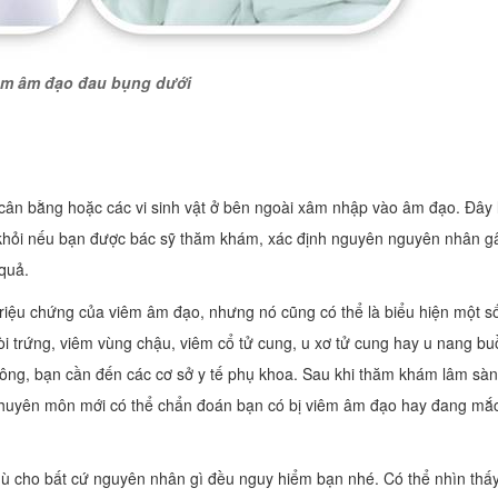
êm âm đạo đau bụng dưới
cân bằng hoặc các vi sinh vật ở bên ngoài xâm nhập vào âm đạo. Đây 
 khỏi nếu bạn được bác sỹ thăm khám, xác định nguyên nguyên nhân g
 quả.
 triệu chứng của viêm âm đạo, nhưng nó cũng có thể là biểu hiện một s
i trứng, viêm vùng chậu, viêm cổ tử cung, u xơ tử cung hay u nang b
ông, bạn cần đến các cơ sở y tế phụ khoa. Sau khi thăm khám lâm sàn
ỹ chuyên môn mới có thể chẩn đoán bạn có bị viêm âm đạo hay đang mắ
ù cho bất cứ nguyên nhân gì đều nguy hiểm bạn nhé. Có thể nhìn thấ