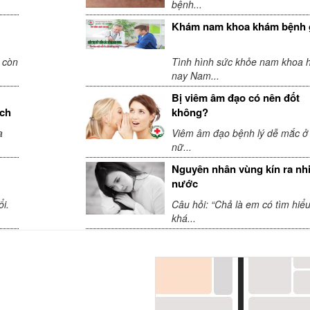
bệnh...
Khám nam khoa khám bệnh 
 còn
Tình hình sức khỏe nam khoa h
nay Nam...
Bị viêm âm đạo có nên đốt
ách
không?
a
Viêm âm đạo bệnh lý dễ mắc ở
nữ...
Nguyên nhân vùng kín ra nh
nước
i.
Câu hỏi: “Chả là em có tìm hiể
khá...