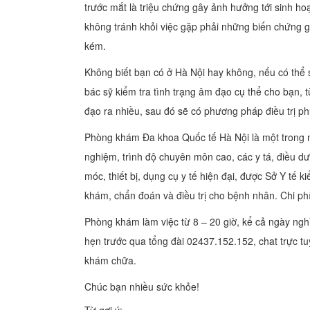
trước mắt là triệu chứng gây ảnh hưởng tới sinh hoạ
không tránh khỏi việc gặp phải những biến chứng gây
kém.
Không biết bạn có ở Hà Nội hay không, nếu có thể
bác sỹ kiểm tra tình trạng âm đạo cụ thể cho bạn,
đạo ra nhiều, sau đó sẽ có phương pháp điều trị p
Phòng khám Đa khoa Quốc tế Hà Nội là một trong nhữ
nghiệm, trình độ chuyên môn cao, các y tá, điều d
móc, thiết bị, dụng cụ y tế hiện đại, được Sở Y tế 
khám, chẩn đoán và điều trị cho bệnh nhân. Chi phí
Phòng khám làm việc từ 8 – 20 giờ, kể cả ngày nghỉ,
hẹn trước qua tổng đài 02437.152.152, chat trực tuy
khám chữa.
Chúc bạn nhiều sức khỏe!
Từ gợi ý: