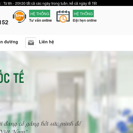
 : Từ 8h - 20h30 tất cả các ngày trong tuần, kể cả ngày lễ Tết
HỆ THỐNG
HỆ THỐNG
152
Tư vấn online
Đặt hẹn online
ẫn đường
Liên hệ
ỐC TẾ
i đang cố gắng hết sức mình để
n Việt Nam"