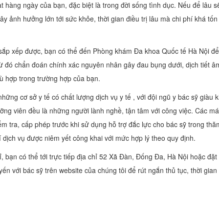
t hàng ngày của bạn, đặc biệt là trong đời sống tình dục. Nếu để lâu s
 ảnh hưởng lớn tới sức khỏe, thời gian điều trị lâu mà chi phí khá tốn
 sắp xếp được, bạn có thể đến Phòng khám Đa khoa Quốc tế Hà Nội để
 từ đó chẩn đoán chính xác nguyên nhân gây đau bụng dưới, dịch tiết â
hù hợp trong trường hợp của bạn.
ng cơ sở y tế có chất lượng dịch vụ y tế , với đội ngũ y bác sỹ giàu k
ưỡng viên đều là những người lành nghề, tận tâm với công việc. Các m
kiểm tra, cấp phép trước khi sử dụng hỗ trợ đắc lực cho bác sỹ trong thă
 dịch vụ được niêm yết công khai với mức hợp lý theo quy định.
 bạn có thể tới trực tiếp địa chỉ 52 Xã Đàn, Đống Đa, Hà Nội hoặc đặt 
ến với bác sỹ trên website của chúng tôi để rút ngắn thủ tục, thời gian