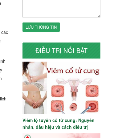
ẽ
LƯU THÔNG TIN
 các
m
ĐIỀU TRỊ NỔI BẬT
inh
áy
m
lịch
Viêm lộ tuyến cổ tử cung: Nguyên
nhân, dấu hiệu và cách điều trị