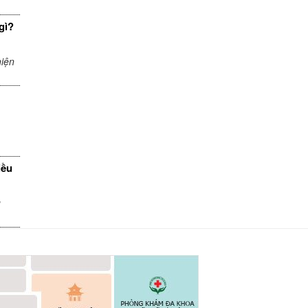
gì?
iện
iều
u