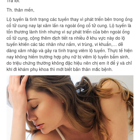
Trả lời:
Th. thân mến,
Lộ tuyến là tình trạng các tuyến thay vì phát triển bên trong ống
cổ tử cung nay lại xâm lấn ra ngoài ống cổ tử cung. Lộ tuyến là
tổn thương lành tính nhưng vì sự phát triển của bên ngoài ống
cổ tử cụng, cộng thêm dịch tiết ra nhiều ở khu vực này do lộ
tuyến khiến các tác nhân như nấm, vi trùng, vi khuẩn,… dễ
dàng xâm nhập và gây ra tình trạng viêm lộ tuyến. Thực tế hiện
nay không hiếm trường hợp phụ nữ bị viêm lộ tuyến bẩm sinh,
do triệu chứng thường không đặc hiệu nên chị em ít để ý và chỉ
khi đi khám phụ khoa thì mới biết bản thân mắc bệnh.