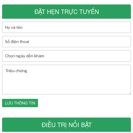
ĐẶT HẸN TRỰC TUYẾN
LƯU THÔNG TIN
ĐIỀU TRỊ NỔI BẬT