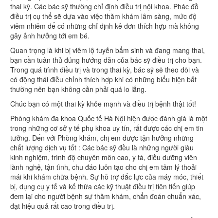
thai kỳ. Các bác sỹ thường chỉ định điều trị nội khoa. Phác đồ
điều trị cụ thể sẽ dựa vào việc thăm khám lâm sàng, mức độ
viêm nhiễm để có những chỉ định kê đơn thích hợp mà không
gây ảnh hưởng tới em bé.
Quan trọng là khi bị viêm lộ tuyến bẩm sinh và đang mang thai,
bạn cần tuân thủ đúng hướng dẫn của bác sỹ điều trị cho bạn.
Trong quá trình điều trị và trong thai kỳ, bác sỹ sẽ theo dõi và
có động thái điều chỉnh thích hợp khi có những biểu hiện bất
thường nên bạn không cần phải quá lo lắng.
Chúc bạn có một thai kỳ khỏe mạnh và điều trị bệnh thật tốt!
Phòng khám đa khoa Quốc tế Hà Nội hiện được đánh giá là một
trong những cơ sở y tế phụ khoa uy tín, rất được các chị em tin
tưởng. Đến với Phòng khám, chị em được tận hưởng những
chất lượng dịch vụ tốt : Các bác sỹ đều là những người giàu
kinh nghiệm, trình độ chuyên môn cao, y tá, điều dưỡng viên
lành nghệ, tận tình, chu đáo luôn tạo cho chị em tâm lý thoải
mái khi khám chữa bệnh. Sự hỗ trợ đắc lực của máy móc, thiết
bị, dụng cụ y tế và kế thừa các kỹ thuật điều trị tiên tiến giúp
đem lại cho người bệnh sự thăm khám, chẩn đoán chuẩn xác,
đạt hiệu quả rất cao trong điều trị.