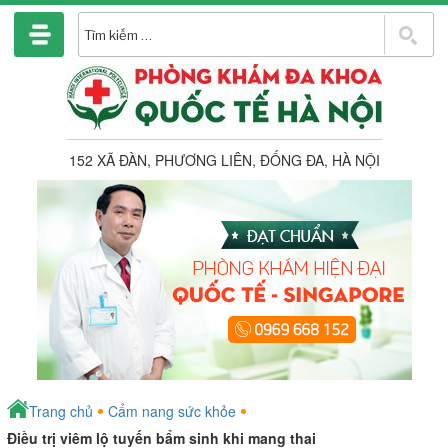
Chuyển
đến
T
phần
k
nội
dung
152 XÃ ĐÀN, PHƯƠNG LIÊN, ĐỐNG ĐA, HÀ NỘI
Trang chủ
Cẩm nang sức khỏe
Điều trị viêm lộ tuyến bẩm sinh khi mang thai