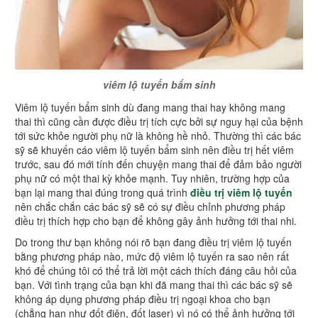
viêm lộ tuyến bẩm sinh
Viêm lộ tuyến bẩm sinh dù đang mang thai hay không mang
thai thì cũng cần được điều trị tích cực bởi sự nguy hại của bệnh
tới sức khỏe người phụ nữ là không hề nhỏ. Thường thì các bác
sỹ sẽ khuyến cáo viêm lộ tuyến bẩm sinh nên điều trị hết viêm
trước, sau đó mới tính đến chuyện mang thai để đảm bảo người
phụ nữ có một thai kỳ khỏe mạnh. Tuy nhiên, trường hợp của
bạn lại mang thai đúng trong quá trình
điều trị viêm lộ tuyến
nên chắc chắn các bác sỹ sẽ có sự điều chỉnh phương pháp
điều trị thích hợp cho bạn để không gây ảnh hưởng tới thai nhi.
Do trong thư bạn không nói rõ bạn đang điều trị viêm lộ tuyến
bằng phương pháp nào, mức độ viêm lộ tuyến ra sao nên rất
khó để chúng tôi có thể trả lời một cách thích đáng câu hỏi của
bạn. Với tình trạng của bạn khi đã mang thai thì các bác sỹ sẽ
không áp dụng phương pháp điều trị ngoại khoa cho bạn
(chẳng hạn như đốt điện, đốt laser) vì nó có thể ảnh hưởng tới