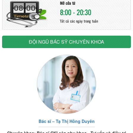
Mở cửa từ
8:00 - 20:30
Tất cả các ngày trong tuần
ĐỘI NGŨ BÁC SỸ CHUYÊN KHOA
Bác sĩ – Tạ Thị Hồng Duyên
Chuyên khoa: Bác sĩ CKI sản phụ khoa - Tư vấn và điều trị