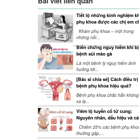
Bài viết liên quan
Tiết lộ những kinh nghiệm 
phụ khoa được các chị em c
sẻ
Khám phụ khoa – một trong
những nỗi...
Biến chứng nguy hiểm khi bị
bệnh sùi mào gà
Là một bệnh lý nguy hiểm ảnh
hưởng tới...
[Bác sĩ chia sẻ] Cách điều trị
bệnh phụ khoa hiệu quả?
Bệnh phụ khoa chắc hẳn không
xa lạ...
Viêm lộ tuyến cổ tử cung:
Nguyên nhân, dấu hiệu và c
điều trị
Chiếm 25% các bệnh phụ kho
thường gặp,...