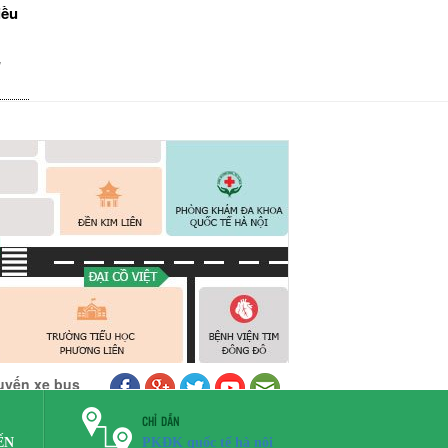
iều
u
uyến xe bus
CHỈ DẪN
PKĐK quốc tế hà nội
ẾN