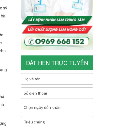
c sỹ
 bài
ớc
c
 chu
ĐẶT HẸN TRỰC TUYẾN
rạng
khả
 mà
ượng