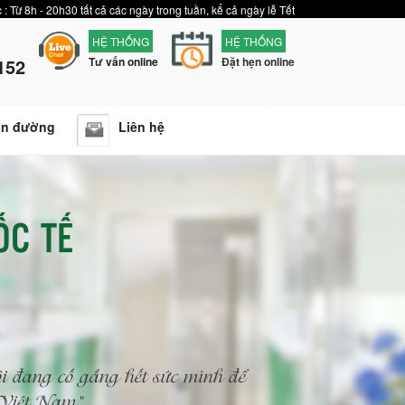
 : Từ 8h - 20h30 tất cả các ngày trong tuần, kể cả ngày lễ Tết
HỆ THỐNG
HỆ THỐNG
152
Tư vấn online
Đặt hẹn online
ẫn đường
Liên hệ
ỐC TẾ
i đang cố gắng hết sức mình để
n Việt Nam"