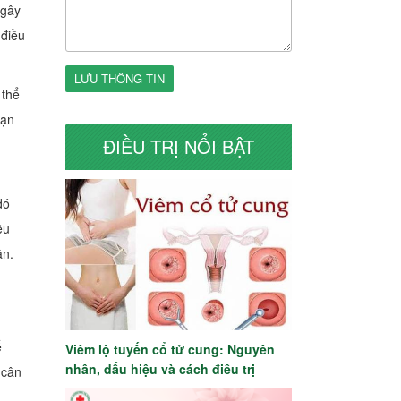
 gây
 điều
LƯU THÔNG TIN
 thể
bạn
ĐIỀU TRỊ NỔI BẬT
đó
ều
ân.
g
ể
Viêm lộ tuyến cổ tử cung: Nguyên
nhân, dấu hiệu và cách điều trị
 cân