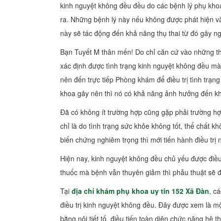
kinh nguyệt không đều đều do các bệnh lý phụ khoa
ra. Những bệnh lý này nếu không được phát hiện và
này sẽ tác động đến khả năng thụ thai từ đó gây n
Bạn Tuyết M thân mến! Do chỉ căn cứ vào những t
xác định được tình trạng kinh nguyệt không đều m
nên đến trực tiếp Phòng khám để điều trị tình trạn
khoa gây nên thì nó có khả năng ảnh hưởng đến kh
Đã có không ít trường hợp cũng gặp phải trường hợp
chỉ là do tình trạng sức khỏe không tốt, thể chất 
biến chứng nghiêm trọng thì mới tiến hành điều tr
Hiện nay, kinh nguyệt không đều chủ yếu được điề
thuốc mà bệnh vẫn thuyên giảm thì phẫu thuật sẽ đ
Tại
địa chỉ khám phụ khoa uy tín 152 Xã Đàn
, c
điều trị kinh nguyệt không đều. Đây được xem là m
bằng nội tiết tố, điều tiến toàn diện chức năng hệ 