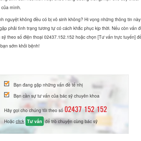
n của mình.
inh nguyệt không đều có bị vô sinh không? Hi vọng những thông tin này
ặp phải tình trạng tương tự có cách khắc phục kịp thời. Nếu còn vấn đ
ác sỹ theo số điện thoại 02437.152.152 hoặc chọn [Tư vấn trực tuyến] đ
c bạn sớm khỏi bệnh!
Bạn đang gặp những vấn đề tế nhị
Bạn cần sự tư vấn của bác sỹ chuyên khoa
02437 152 152
Hãy gọi cho chúng tôi theo số
Hoặc
click
Tư vấn
để trò chuyện cùng bác sỹ