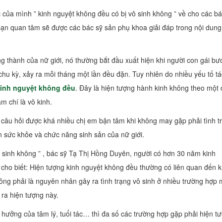
của mình ” kinh nguyệt không đều có bị vô sinh không ” về cho các bá
n quan tâm sẽ được các bác sỹ sản phụ khoa giải đáp trong nội dung
ng thành của nữ giới, nó thường bắt đầu xuất hiện khi người con gái bư
chu kỳ, xảy ra mỗi tháng một lần đều đặn. Tuy nhiên do nhiều yếu tố tá
inh nguyệt không đều
. Đây là hiện tượng hành kinh không theo một
m chí là vô kinh.
 câu hỏi được khá nhiều chị em bận tâm khi không may gặp phải tình t
ến sức khỏe và chức năng sinh sản của nữ giới.
vô sinh không ” , bác sỹ Tạ Thị Hồng Duyên, người có hơn 30 năm kinh
a cho biết: Hiện tượng kinh nguyệt không đều thường có liên quan đến 
ông phải là nguyên nhân gây ra tình trạng vô sinh ở nhiều trường hợp
 ra hiện tượng này.
ưởng của tâm lý, tuổi tác… thì đa số các trường hợp gặp phải hiện t