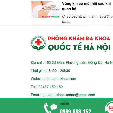
Vùng kín có mùi hôi sau khi
quan hệ
Chào bác sĩ. Em năm nay 26 tuổ
Em...
Địa chỉ : 152 Xã Đàn, Phương Liên, Đống Đa, Hà N
Thời gian : 8h00 - 20h30
Website : chuaphukhoa.com
Tel : 02437 152 152
Email :
chuaphukhoa.xadan@gmail.com
HOTLINE
©2017 AFC group - Creative Viet Co.,LTD. All right
0969 668 152.