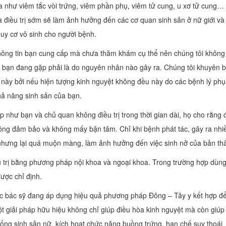
 như viêm tắc vòi trứng, viêm phần phụ, viêm tử cung, u xơ tử cung…
 điều trị sớm sẽ làm ảnh hưởng đến các cơ quan sinh sản ở nữ giới và
guy cơ vô sinh cho người bệnh.
hông tin bạn cung cấp mà chưa thăm khám cụ thể nên chúng tôi không
à bạn đang gặp phải là do nguyên nhân nào gây ra. Chúng tôi khuyên 
g này bởi nếu hiện tượng kinh nguyệt không đều này do các bệnh lý phụ
ả năng sinh sản của bạn.
 như bạn và chủ quan không điều trị trong thời gian dài, họ cho rằng 
không đảm bảo và không mấy bận tâm. Chỉ khi bệnh phát tác, gây ra nhi
ị nhưng lại quá muộn màng, làm ảnh hưởng đến việc sinh nở của bản th
u trị bằng phương pháp nội khoa và ngoại khoa. Trong trường hợp dùn
ược chỉ định.
ác bác sỹ đang áp dụng hiệu quả phương pháp Đông – Tây y kết hợp đ
ột giải pháp hữu hiệu không chỉ giúp điều hòa kinh nguyệt mà còn giúp
thống sinh sản nữ, kích hoạt chức năng buồng trứng, hạn chế suy thoái