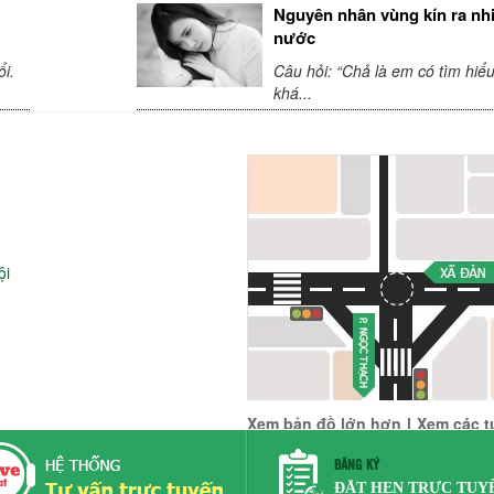
Nguyên nhân vùng kín ra nh
nước
i.
Câu hỏi: “Chả là em có tìm hiể
khá...
ội
Xem bản đồ lớn hơn
|
Xem các t
ĐĂNG KÝ
s reserved
ĐẶT HẸN TRỰC TUY