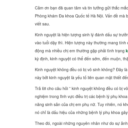
Cảm ơn bạn đã quan tâm và tin tưởng gửi thắc mắc 
Phòng khám Đa khoa Quốc tế Hà Nội. Vấn đề mà bạ
viết sau.
Kinh nguyệt là hiện tượng sinh lý đánh dấu sự trưở
vào tuổi dậy thì. Hiện tượng này thường mang tính 
động mà nhiều chị em thường gặp phải tình trạng
k
kỳ định, kinh nguyệt có thể đến sớm, đến muộn, thậ
Kinh nguyệt không đều có bị vô sinh không? Đây là
này bởi kinh nguyệt là yếu tố liên quan mật thiết đ
Trả lời cho câu hỏi ” kinh nguyệt không đều có bị 
nghiệm trong lĩnh vực điều trị các bệnh lý phụ kho
năng sinh sản của chị em phụ nữ. Tuy nhiên, nó kh
nó chỉ là dấu hiệu của những bệnh lý phụ khoa gây
Theo đó, ngoài những nguyên nhân như do sự ảnh h