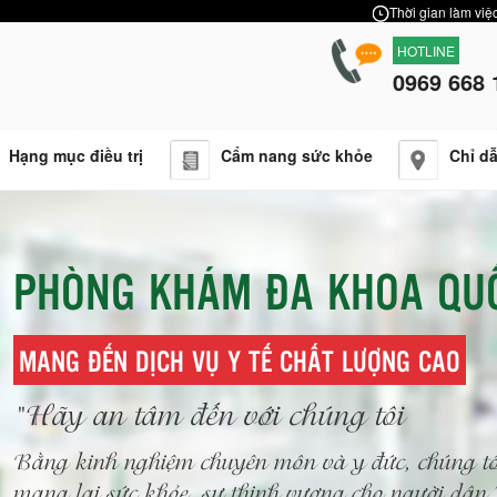
Thời gian làm việc
HOTLINE
0969 668 
Hạng mục điều trị
Cẩm nang sức khỏe
Chỉ d
PHÒNG KHÁM ĐA KHOA QU
MANG ĐẾN DỊCH VỤ Y TẾ CHẤT LƯỢNG CAO
"Hãy an tâm đến với chúng tôi
Bằng kinh nghiệm chuyên môn và y đức, chúng tô
mang lại sức khỏe, sự thịnh vượng cho người dâ