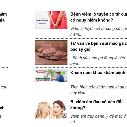
khám
Bệnh viêm lộ tuyến cổ tử cu
hia
có nguy hiểm không?
Viêm lộ tuyến cổ tử cung có ng
hiểm...
Tư vấn về bệnh sùi mào gà 
bác sỹ giỏi
Bệnh sùi mào gà đang là căn
bệnh...
Khám nam khoa khám bệnh 
 còn
Tình hình sức khỏe nam khoa h
nay Nam...
Bị viêm âm đạo có nên đốt
ách
không?
a
Viêm âm đạo bệnh lý dễ mắc ở
nữ...