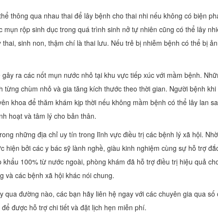
thể thông qua nhau thai để lây bệnh cho thai nhi nếu không có biện ph
c mụn rộp sinh dục trong quá trình sinh nở tự nhiên cũng có thể lây nh
thai, sinh non, thậm chí là thai lưu. Nếu trẻ bị nhiễm bệnh có thể bị ả
sẽ gây ra các nốt mụn nước nhỏ tại khu vực tiếp xúc với mầm bệnh. Nh
h từng chùm nhỏ và gia tăng kích thước theo thời gian. Người bệnh khi
yên khoa để thăm khám kịp thời nếu không mầm bệnh có thể lây lan s
h hoạt và tâm lý cho bản thân.
rong những địa chỉ uy tín trong lĩnh vực điều trị các bệnh lý xã hội. Nh
ực hiện bởi các y bác sỹ lành nghề, giàu kinh nghiệm cùng sự hỗ trợ đắ
p khẩu 100% từ nước ngoài, phòng khám đã hỗ trợ điều trị hiệu quả ch
ng và các bệnh xã hội khác nói chung.
y qua đường nào, các bạn hãy liên hệ ngay với các chuyên gia qua số 
ể được hỗ trợ chi tiết và đặt lịch hẹn miễn phí.