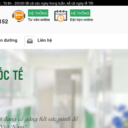
 : Từ 8h - 20h30 tất cả các ngày trong tuần, kể cả ngày lễ Tết
HỆ THỐNG
HỆ THỐNG
152
Tư vấn online
Đặt hẹn online
ẫn đường
Liên hệ
ỐC TẾ
i đang cố gắng hết sức mình để
n Việt Nam"