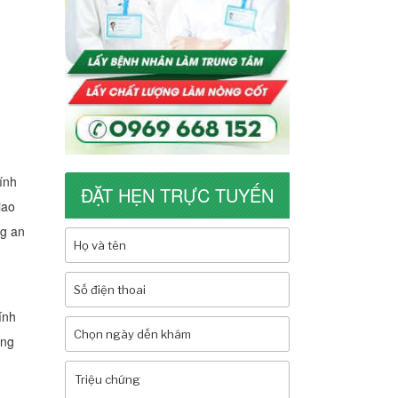
ính
ĐẶT HẸN TRỰC TUYẾN
iao
ng an
ính
ững