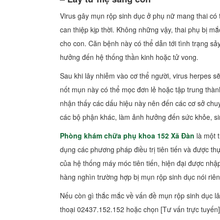
Virus gây mụn rộp sinh dục ở phụ nữ mang thai có 
can thiệp kịp thời. Không những vậy, thai phụ bị mắ
cho con. Căn bệnh này có thể dẫn tới tình trạng sảy 
hưởng đến hệ thống thần kinh hoặc tử vong.
Sau khi lây nhiễm vào cơ thể người, virus herpes 
nốt mụn này có thể mọc đơn lẻ hoặc tập trung thàn
nhận thấy các dấu hiệu này nên đến các cơ sở chu
các bộ phận khác, làm ảnh hưởng đến sức khỏe, sin
Phòng khám chữa phụ khoa 152 Xã Đàn
là một t
dụng các phương pháp điều trị tiên tiến và được th
của hệ thống máy móc tiên tiến, hiện đại được nhậ
hàng nghìn trường hợp bị mụn rộp sinh dục nói riê
Nếu còn gì thắc mắc về vấn đề mụn rộp sinh dục lâ
thoại 02437.152.152 hoặc chọn [Tư vấn trực tuyến] đ