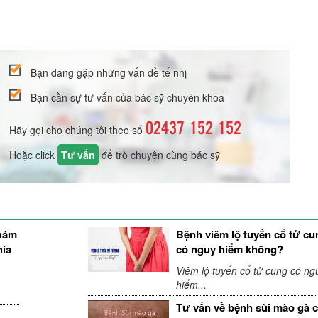
Bạn đang gặp những vấn đề tế nhị
Bạn cần sự tư vấn của bác sỹ chuyên khoa
02437 152 152
Hãy gọi cho chúng tôi theo số
Hoặc
click
Tư vấn
để trò chuyện cùng bác sỹ
khám
Bệnh viêm lộ tuyến cổ tử cu
hia
có nguy hiểm không?
Viêm lộ tuyến cổ tử cung có ng
hiểm...
Tư vấn về bệnh sùi mào gà 