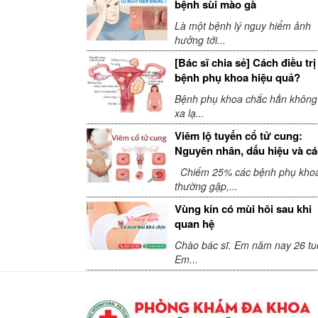
bệnh sùi mào gà
Là một bệnh lý nguy hiểm ảnh
hưởng tới...
[Bác sĩ chia sẻ] Cách điều trị
bệnh phụ khoa hiệu quả?
Bệnh phụ khoa chắc hẳn không
xa lạ...
Viêm lộ tuyến cổ tử cung:
Nguyên nhân, dấu hiệu và c
điều trị
Chiếm 25% các bệnh phụ kho
thường gặp,...
Vùng kín có mùi hôi sau khi
quan hệ
Chào bác sĩ. Em năm nay 26 tuổ
Em...