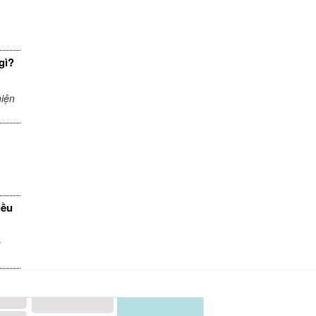
gì?
iện
iều
u