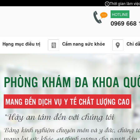
Thời gian làm việc
HOTLINE
0969 668 
Hạng mục điều trị
Cẩm nang sức khỏe
Chỉ d
PHÒNG KHÁM ĐA KHOA QU
MANG ĐẾN DỊCH VỤ Y TẾ CHẤT LƯỢNG CAO
"Hãy an tâm đến với chúng tôi
Bằng kinh nghiệm chuyên môn và y đức, chúng tô
mang lại sức khỏe, sự thịnh vượng cho người dâ