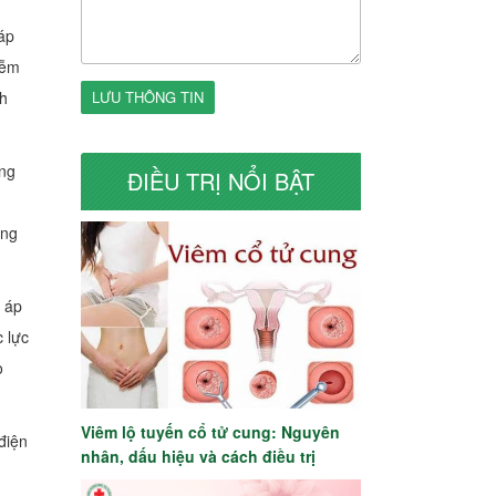
áp
iễm
nh
LƯU THÔNG TIN
ững
ĐIỀU TRỊ NỔI BẬT
ang
ờ áp
c lực
o
Viêm lộ tuyến cổ tử cung: Nguyên
điện
nhân, dấu hiệu và cách điều trị