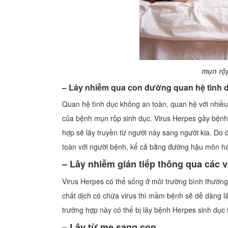
mụn rộ
– Lây nhiễm qua con đường quan hệ tình 
Quan hệ tình dục không an toàn, quan hệ với nhiề
của bệnh mụn rộp sinh dục. Virus Herpes gây bệnh 
hợp sẽ lây truyền từ người này sang người kia. D
toàn với người bệnh, kể cả bằng đường hậu môn h
– Lây nhiễm gián tiếp thông qua các 
Virus Herpes có thể sống ở môi trường bình thườn
chất dịch có chứa virus thì mầm bệnh sẽ dễ dàng l
trường hợp này có thể bị lây bệnh Herpes sinh dục
– Lây từ mẹ sang con