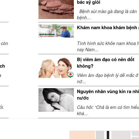
bác sỹ giỏi
Bệnh sùi mào gà đang là căn
bệnh...
Khám nam khoa khám bệnh 
 còn
Tình hình sức khỏe nam khoa h
nay Nam...
Bị viêm âm đạo có nên đốt
ách
không?
a
Viêm âm đạo bệnh lý dễ mắc ở
nữ...
Nguyên nhân vùng kín ra nh
nước
i.
Câu hỏi: “Chả là em có tìm hiể
khá...