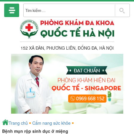
Chuyển
đến
T
phần
k
nội
dung
152 XÃ ĐÀN, PHƯƠNG LIÊN, ĐỐNG ĐA, HÀ NỘI
Trang chủ
Cẩm nang sức khỏe
Bệnh mụn rộp sinh dục ở miệng