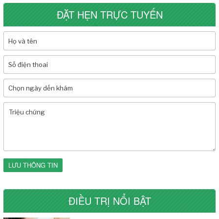
ĐẶT HẸN TRỰC TUYẾN
LƯU THÔNG TIN
ĐIỀU TRỊ NỔI BẬT