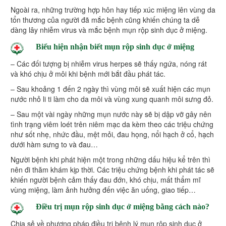
Ngoài ra, những trường hợp hôn hay tiếp xúc miệng lên vùng da
tổn thương của người đã mắc bệnh cũng khiến chúng ta dễ
dàng lây nhiễm virus và mắc bệnh mụn rộp sinh dục ở miệng.
Biểu hiện nhận biết mụn rộp sinh dục ở miệng
– Các đối tượng bị nhiễm virus herpes sẽ thấy ngứa, nóng rát
và khó chịu ở môi khi bệnh mới bắt đầu phát tác.
– Sau khoảng 1 đến 2 ngày thì vùng môi sẽ xuất hiện các mụn
nước nhỏ li ti làm cho da môi và vùng xung quanh môi sưng đỏ.
– Sau một vài ngày những mụn nước này sẽ bị dập vỡ gây nên
tình trạng viêm loét trên niêm mạc da kèm theo các triệu chứng
như sốt nhẹ, nhức đầu, mệt mỏi, đau họng, nổi hạch ở cổ, hạch
dưới hàm sưng to và đau…
Người bệnh khi phát hiện một trong những dấu hiệu kể trên thì
nên đi thăm khám kịp thời. Các triệu chứng bệnh khi phát tác sẽ
khiến người bệnh cảm thấy đau đớn, khó chịu, mất thẩm mĩ
vùng miệng, làm ảnh hưởng đến việc ăn uống, giao tiếp…
Điều trị mụn rộp sinh dục ở miệng bằng cách nào?
Chia sẻ về phương pháp điều trị bệnh lý mụn rộp sinh dục ở