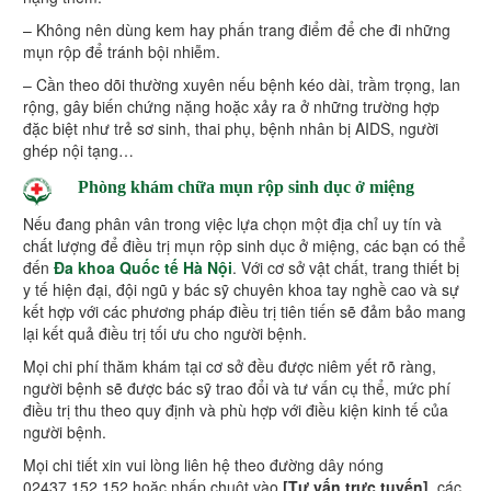
– Không nên dùng kem hay phấn trang điểm để che đi những
mụn rộp để tránh bội nhiễm.
– Cần theo dõi thường xuyên nếu bệnh kéo dài, trầm trọng, lan
rộng, gây biến chứng nặng hoặc xảy ra ở những trường hợp
đặc biệt như trẻ sơ sinh, thai phụ, bệnh nhân bị AIDS, người
ghép nội tạng…
Phòng khám chữa mụn rộp sinh dục ở miệng
Nếu đang phân vân trong việc lựa chọn một địa chỉ uy tín và
chất lượng để điều trị mụn rộp sinh dục ở miệng, các bạn có thể
đến
Đa khoa Quốc tế Hà Nội
. Với cơ sở vật chất, trang thiết bị
y tế hiện đại, đội ngũ y bác sỹ chuyên khoa tay nghề cao và sự
kết hợp với các phương pháp điều trị tiên tiến sẽ đảm bảo mang
lại kết quả điều trị tối ưu cho người bệnh.
Mọi chi phí thăm khám tại cơ sở đều được niêm yết rõ ràng,
người bệnh sẽ được bác sỹ trao đổi và tư vấn cụ thể, mức phí
điều trị thu theo quy định và phù hợp với điều kiện kinh tế của
người bệnh.
Mọi chi tiết xin vui lòng liên hệ theo đường dây nóng
02437.152.152 hoặc nhấp chuột vào
[Tư vấn trực tuyến]
, các