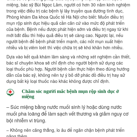
miệng, bác sỹ Bùi Ngọc Lâm, người có hơn 30 năm kinh nghiệm
trong việc điều trị các bệnh lý lây truyền qua đường tình dục,
Phòng khám Đa khoa Quốc tế Hà Nội cho biết: Muốn điều trị
mụn rộp sinh dục hiệu quả cần căn cứ vào mức độ phát triển
của bệnh. Bệnh nếu được phát hiện sớm và điều trị ngay từ khi
mới bắt đầu thì hiệu quả điều trị sẽ càng cao. Ngược lại, nếu
người bệnh để bệnh phát triển mạnh, các nốt mụn xuất hiện
nhiều và bị viêm loét thì việc chữa trị sẽ khó khăn hơn nhiều.
Dựa vào kết quả khám lâm sàng và những xét nghiệm cần thiết,
bác sĩ chuyên khoa sẽ chỉ định cho người bệnh sử dụng các
loại thuốc phù hợp. Người bệnh cần thực hiện theo đúng hướng
dẫn của bác sỹ, không nên tự ý bỏ dở phác đồ điều trị hay sử
dụng bất kỳ loại thuốc nào khác không được chỉ định.
Chăm sóc người mắc bệnh mụn rộp sinh dục ở
miệng
– Súc miệng bằng nước muối sinh lý hoặc dùng nước
muối pha loãng để làm sạch vết thương và giảm nguy cơ
bội nhiễm vi trùng.
– Không nên căng thẳng, lo âu để ngăn chặn bệnh phát triển
nặng thêm.