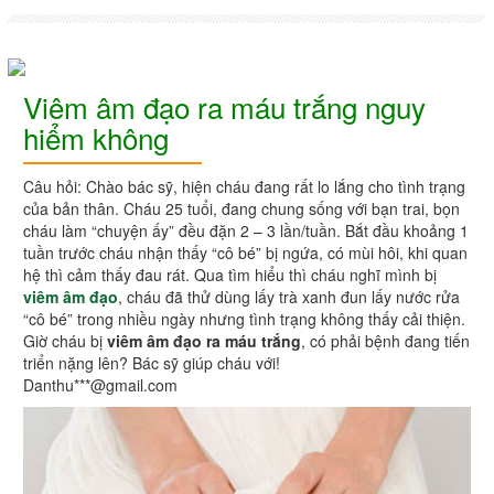
Viêm âm đạo ra máu trắng nguy
hiểm không
Câu hỏi: Chào bác sỹ, hiện cháu đang rất lo lắng cho tình trạng
của bản thân. Cháu 25 tuổi, đang chung sống với bạn trai, bọn
cháu làm “chuyện ấy” đều đặn 2 – 3 lần/tuần. Bắt đầu khoảng 1
tuần trước cháu nhận thấy “cô bé” bị ngứa, có mùi hôi, khi quan
hệ thì cảm thấy đau rát. Qua tìm hiểu thì cháu nghĩ mình bị
viêm âm đạo
, cháu đã thử dùng lấy trà xanh đun lấy nước rửa
“cô bé” trong nhiều ngày nhưng tình trạng không thấy cải thiện.
Giờ cháu bị
viêm âm đạo ra máu trắng
, có phải bệnh đang tiến
triển nặng lên? Bác sỹ giúp cháu với!
Danthu***@gmail.com