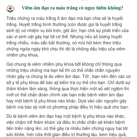
Viêm âm đạo ra máu trắng có nguy hiểm không?
Triệu chứng ra máu trắng ở âm đạo mà bạn chia sẻ là huyết
trắng. Huyết trắng bình thường (còn được gọi là huyết trắng
sinh lý) có nhiệm vụ bôi trơn, giữ ẩm, hạn chế sự phát triển của
các vi sinh vật gây hại tới cơ thể. Nhưng nếu số lượng huyết
trắng nhiều, màu sắc bất thường, có mùi hôi kèm theo triệu
chứng ngứa ngày khó chịu thì đó là những dấu hiệu của viêm
nhiễm phụ khoa.
Gọi chung là viêm nhiễm phụ khoa bởi không chỉ thông qua
những triệu chứng mà bạn kể thì có thể chắc chắn nguyên
nhân gây ra chúng là do viêm âm đạo. Tốt , bạn nên đến các cơ
sở y tế phụ khoa để bác sỹ kiểm tra cụ thể cho bạn. Chỉ dưới sự
thăm khám lâm sàng, thông qua thực hiện một số xét ngiệm thì
mới có thể chẩn đoán chính xác bạn mắc bệnh viêm âm đạo
hay một bệnh lý phụ khoa nào khác. Dựa vào căn nguyên gây
bệnh mà bác sỹ mới có phương pháp điều trị hiệu quả cho bạn.
Dù là bệnh viêm âm đạo hay một bệnh lý phụ khoa nào khác,
việc chậm trễ thăm khám và điều trị chắc chắn sẽ khiến bệnh
tiến triển nặng lên, có thể gây ra nhiều biến chứng nguy hại tới
sức khỏe, hơn nữa thời gian điều trị thường lâu, kém hiệu quả,