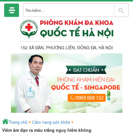
Chuyển
đến
T
phần
k
nội
dung
152 XÃ ĐÀN, PHƯƠNG LIÊN, ĐỐNG ĐA, HÀ NỘI
Trang chủ
Cẩm nang sức khỏe
Viêm âm đạo ra máu trắng nguy hiểm không