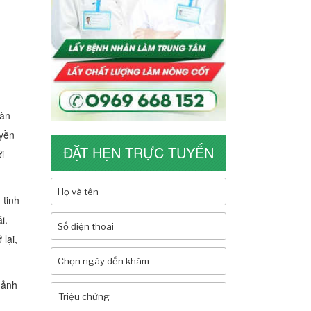
oàn
uyền
ĐẶT HẸN TRỰC TUYẾN
i
 tinh
i.
lại,
 ảnh