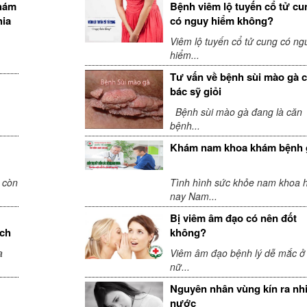
khám
Bệnh viêm lộ tuyến cổ tử cu
hia
có nguy hiểm không?
Viêm lộ tuyến cổ tử cung có ng
hiểm...
Tư vấn về bệnh sùi mào gà 
bác sỹ giỏi
Bệnh sùi mào gà đang là căn
bệnh...
Khám nam khoa khám bệnh 
 còn
Tình hình sức khỏe nam khoa h
nay Nam...
Bị viêm âm đạo có nên đốt
ách
không?
a
Viêm âm đạo bệnh lý dễ mắc ở
nữ...
Nguyên nhân vùng kín ra nh
nước