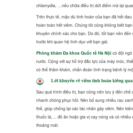
chlamydia, …nếu chữa điều trị dứt điểm mà lại qua
Trên thực tế, mặc dù tinh hoàn của bạn đã hết đau
hoàn toàn hết viêm. Chúng tôi cũng không biết bạn đã
khuyên chính xác cho bạn. Do đó, tốt bạn nên đến c
trước khi quan hệ tình dục với bạn gái.
Phòng khám Đa khoa Quốc tế Hà Nội
có đội ngũ 
nước. Cộng với sự hỗ trợ đắc lực của máy móc, thi
có thể thăm khám, chẩn đoán tình trạng bệnh lý mộ
Lời khuyên về viêm tinh hoàn kiêng qua
Sau quá trình điều trị, bạn cũng nên lưu ý đến ch
nhanh chóng phục hồi. Nên bổ sung nhiều rau xanh
thể, giúp chống lại các tác nhân gây viêm. Nên kiê
thuốc lá,… đồ ăn hoặc gia vị cay nóng và có nhiều
thoáng mát.