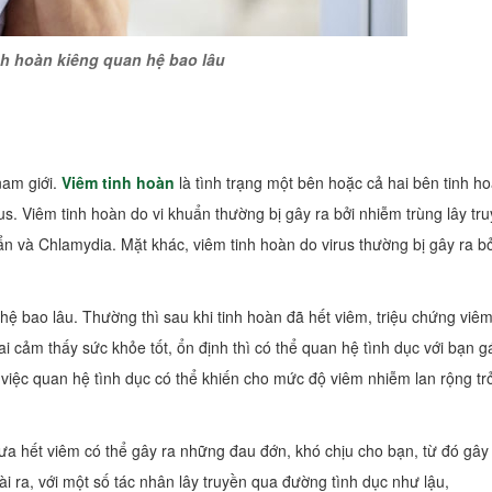
nh hoàn kiêng quan hệ bao lâu
nam giới.
Viêm tinh hoàn
là tình trạng một bên hoặc cả hai bên tinh h
us. Viêm tinh hoàn do vi khuẩn thường bị gây ra bởi nhiễm trùng lây tr
n và Chlamydia. Mặt khác, viêm tinh hoàn do virus thường bị gây ra bở
hệ bao lâu. Thường thì sau khi tinh hoàn đã hết viêm, triệu chứng viêm
 cảm thấy sức khỏe tốt, ổn định thì có thể quan hệ tình dục với bạn gá
việc quan hệ tình dục có thể khiến cho mức độ viêm nhiễm lan rộng trở 
hưa hết viêm có thể gây ra những đau đớn, khó chịu cho bạn, từ đó gây
 ra, với một số tác nhân lây truyền qua đường tình dục như lậu,