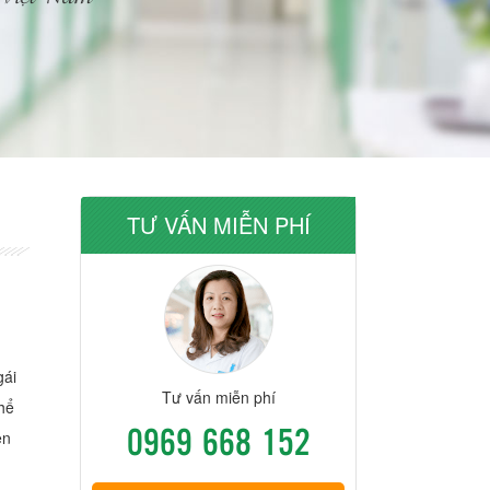
TƯ VẤN MIỄN PHÍ
gái
Tư vấn miễn phí
hể
0969 668 152
ện