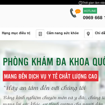
Thời gian làm việc
HOTLINE
0969 668 
Hạng mục điều trị
Cẩm nang sức khỏe
Chỉ d
PHÒNG KHÁM ĐA KHOA QU
MANG ĐẾN DỊCH VỤ Y TẾ CHẤT LƯỢNG CAO
"Hãy an tâm đến với chúng tôi
Bằng kinh nghiệm chuyên môn và y đức, chúng tô
mang lại sức khỏe, sự thịnh vượng cho người dâ