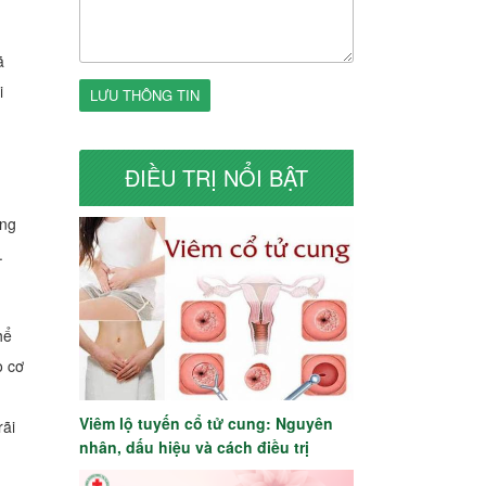
ã
i
LƯU THÔNG TIN
ĐIỀU TRỊ NỔI BẬT
úng
.
hể
o cơ
Viêm lộ tuyến cổ tử cung: Nguyên
rãi
nhân, dấu hiệu và cách điều trị