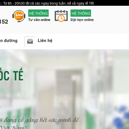
 : Từ 8h - 20h30 tất cả các ngày trong tuần, kể cả ngày lễ Tết
HỆ THỐNG
HỆ THỐNG
152
Tư vấn online
Đặt hẹn online
ẫn đường
Liên hệ
ỐC TẾ
i đang cố gắng hết sức mình để
n Việt Nam"