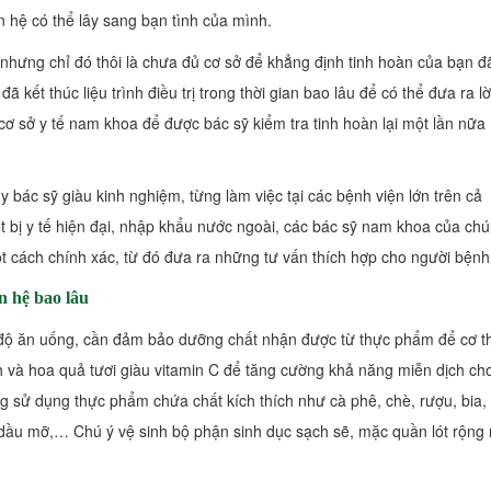
n hệ có thể lây sang bạn tình của mình.
 nhưng chỉ đó thôi là chưa đủ cơ sở để khẳng định tinh hoàn của bạn đ
 kết thúc liệu trình điều trị trong thời gian bao lâu để có thể đưa ra lờ
ơ sở y tế nam khoa để được bác sỹ kiểm tra tinh hoàn lại một lần nữa
y bác sỹ giàu kinh nghiệm, từng làm việc tại các bệnh viện lớn trên cả
ết bị y tế hiện đại, nhập khẩu nước ngoài, các bác sỹ nam khoa của ch
t cách chính xác, từ đó đưa ra những tư vấn thích hợp cho người bệnh
n hệ bao lâu
ế độ ăn uống, cần đảm bảo dưỡng chất nhận được từ thực phẩm để cơ t
 và hoa quả tươi giàu vitamin C để tăng cường khả năng miễn dịch ch
ng sử dụng thực phẩm chứa chất kích thích như cà phê, chè, rượu, bia,
 dầu mỡ,… Chú ý vệ sinh bộ phận sinh dục sạch sẽ, mặc quần lót rộng 