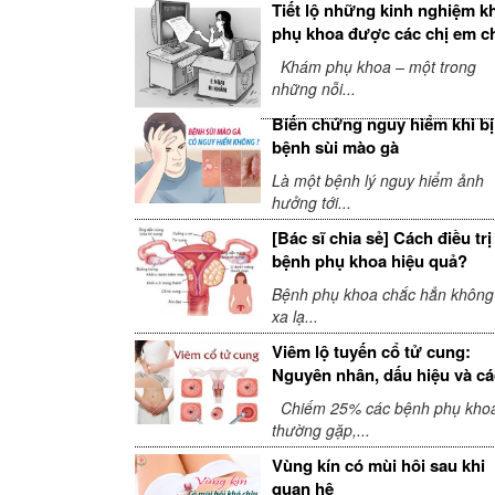
Tiết lộ những kinh nghiệm 
phụ khoa được các chị em c
sẻ
Khám phụ khoa – một trong
những nỗi...
Biến chứng nguy hiểm khi bị
bệnh sùi mào gà
Là một bệnh lý nguy hiểm ảnh
hưởng tới...
[Bác sĩ chia sẻ] Cách điều trị
bệnh phụ khoa hiệu quả?
Bệnh phụ khoa chắc hẳn không
xa lạ...
Viêm lộ tuyến cổ tử cung:
Nguyên nhân, dấu hiệu và c
điều trị
Chiếm 25% các bệnh phụ kho
thường gặp,...
Vùng kín có mùi hôi sau khi
quan hệ